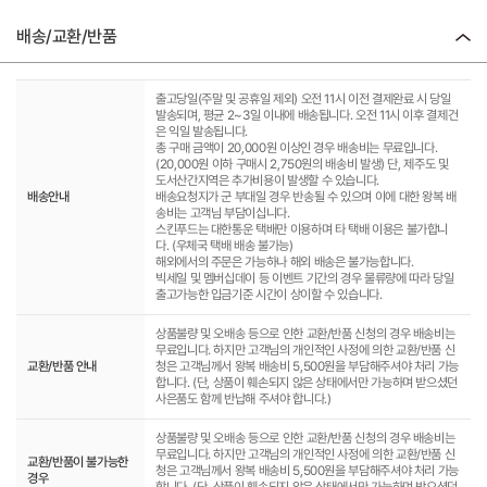
배송/교환/반품
출고당일(주말 및 공휴일 제외) 오전 11시 이전 결제완료 시 당일
발송되며, 평균 2~3일 이내에 배송됩니다. 오전 11시 이후 결제건
은 익일 발송됩니다.
총 구매 금액이 20,000원 이상인 경우 배송비는 무료입니다.
(20,000원 이하 구매시 2,750원의 배송비 발생) 단, 제주도 및
도서산간지역은 추가비용이 발생할 수 있습니다.
배송안내
배송요청지가 군 부대일 경우 반송될 수 있으며 이에 대한 왕복 배
송비는 고객님 부담이십니다.
스킨푸드는 대한통운 택배만 이용하며 타 택배 이용은 불가합니
다. (우체국 택배 배송 불가능)
해외에서의 주문은 가능하나 해외 배송은 불가능합니다.
빅세일 및 멤버십데이 등 이벤트 기간의 경우 물류량에 따라 당일
출고가능한 입금기준 시간이 상이할 수 있습니다.
상품불량 및 오배송 등으로 인한 교환/반품 신청의 경우 배송비는
무료입니다. 하지만 고객님의 개인적인 사정에 의한 교환/반품 신
교환/반품 안내
청은 고객님께서 왕복 배송비 5,500원을 부담해주셔야 처리 가능
합니다. (단, 상품이 훼손되지 않은 상태에서만 가능하며 받으셨던
사은품도 함께 반납해 주셔야 합니다.)
상품불량 및 오배송 등으로 인한 교환/반품 신청의 경우 배송비는
무료입니다. 하지만 고객님의 개인적인 사정에 의한 교환/반품 신
교환/반품이 불가능한
청은 고객님께서 왕복 배송비 5,500원을 부담해주셔야 처리 가능
경우
합니다. (단, 상품이 훼손되지 않은 상태에서만 가능하며 받으셨던