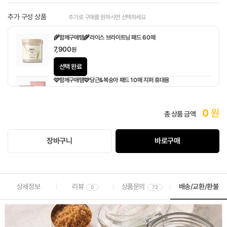
추가 구성 상품
추가로 구매를 원하시면 선택하세요
🌾함께구매템🌾라이스 브라이트닝 패드 60매
7,900
원
선택 완료
🩷함께구매템🩷당근&복숭아 패드 10매 지퍼 휴대용
1,900
원
0
원
총 상품 금액
장바구니
바로구매
상세정보
리뷰
상품문의
배송/교환/환불
0
72