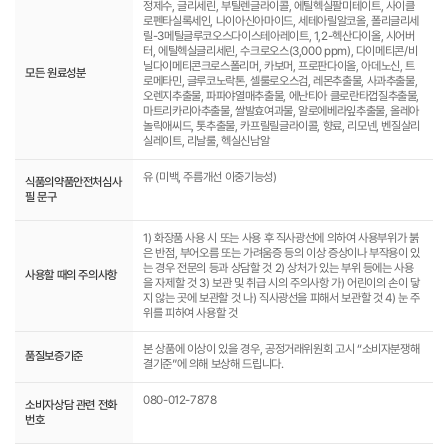
정제수, 글리세린, 부틸렌글라이콜, 에틸헥실팔미테이트, 사이클
로펜타실록세인, 나이아신아마이드, 세테아릴알코올, 폴리글리세
릴-3메틸글루코오스다이스테아레이트, 1,2-헥산다이올, 시어버
터, 에틸헥실글리세린, 수크로오스(3,000 ppm), 다이메티콘/비
닐다이메티콘크로스폴리머, 카보머, 프로판다이올, 아데노신, 트
모든 원료성분
로메타민, 글루코노락톤, 셀룰로오스검, 레몬추출물, 사과추출물,
오렌지추출물, 파파야열매추출물, 에난티아 클로란타껍질추출물,
마트리카리아추출물, 쌀발효여과물, 알로에베라잎추출물, 올레아
놀릭애씨드, 톳추출물, 카프릴릴글라이콜, 향료, 리모넨, 벤질살리
실레이트, 리날룰, 헥실신남알
유 (미백, 주름개선 이중기능성)
식품의약품안전처심사
필 문구
1) 화장품 사용 시 또는 사용 후 직사광선에 의하여 사용부위가 붉
은 반점, 부어오름 또는 가려움증 등의 이상 증상이나 부작용이 있
는 경우 전문의 등과 상담할 것 2) 상처가 있는 부위 등에는 사용
사용할 때의 주의사항
을 자제할 것 3) 보관 및 취급 시의 주의사항 가) 어린이의 손이 닿
지 않는 곳에 보관할 것 나) 직사광선을 피해서 보관할 것 4) 눈 주
위를 피하여 사용할 것
본 상품에 이상이 있을 경우, 공정거래위원회 고시 “소비자분쟁해
품질보증기준
결기준”에 의해 보상해 드립니다.
080-012-7878
소비자상담 관련 전화
번호