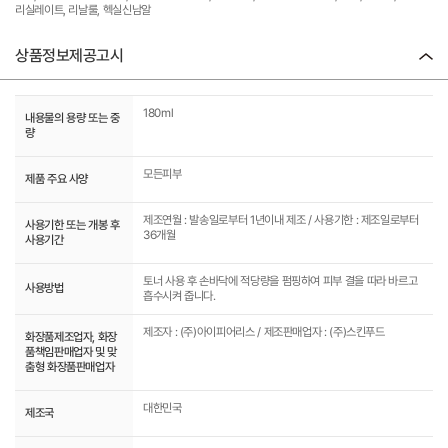
리실레이트, 리날룰, 헥실신남알
상품정보제공고시
180ml
내용물의 용량 또는 중
량
모든피부
제품 주요 사양
제조연월 : 발송일로부터 1년이내 제조 / 사용기한 : 제조일로부터
사용기한 또는 개봉 후
36개월
사용기간
토너 사용 후 손바닥에 적당량을 펌핑하여 피부 결을 따라 바르고
사용방법
흡수시켜 줍니다.
제조자 : (주)아이피어리스 / 제조판매업자 : (주)스킨푸드
화장품제조업자, 화장
품책임판매업자 및 맞
춤형 화장품판매업자
대한민국
제조국