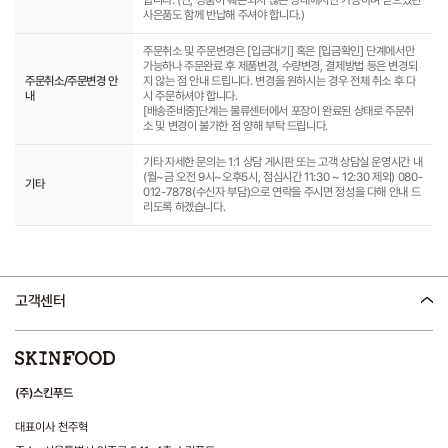
사은품도 함께 반납해 주셔야 합니다.)
주문취소 및 주문변경은 [입금대기] 혹은 [입금확인] 단계에서만
가능하나 주문완료 후 제품변경, 수량변경, 결제방법 등은 변경되
주문취소/주문변경 안
지 않는 점 안내 드립니다. 변경을 원하시는 경우 전체 취소 후 다
내
시 주문하셔야 합니다.
[배송준비중]단계는 물류센터에서 포장이 완료된 상태로 주문취
소 및 변경이 불가한 점 양해 부탁 드립니다.
기타 자세한 문의는 1:1 상담 게시판 또는 고객 상담실 운영시간 내
(월~금 오전 9시~오후5시, 점심시간 11:30 ~ 12:30 제외) 080-
기타
012-7878(수신자 부담)으로 연락을 주시면 정성을 다해 안내 드
리도록 하겠습니다.
고객센터
(주)스킨푸드
대표이사 천주혁