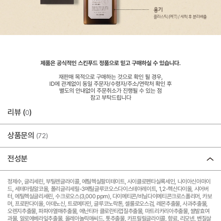
제품은 공식적인 스킨푸드 정품으로 믿고 구매하실 수 있습니다.
재판매 목적으로 구매하는 것으로 확인 될 경우,
ID에 관계없이 동일 주문자/수령자/주소/연락처 확인 후
별도의 안내없이 주문취소가 진행될 수 있는 점
참고 부탁드립니다
리뷰 (
)
0
상품문의
(72)
전성분
정제수, 글리세린, 부틸렌글라이콜, 에틸헥실팔미테이트, 사이클로펜타실록세인, 나이아신아마이
드, 세테아릴알코올, 폴리글리세릴-3메틸글루코오스다이스테아레이트, 1,2-헥산다이올, 시어버
터, 에틸헥실글리세린, 수크로오스(3,000 ppm), 다이메티콘/비닐다이메티콘크로스폴리머, 카보
머, 프로판다이올, 아데노신, 트로메타민, 글루코노락톤, 셀룰로오스검, 레몬추출물, 사과추출물,
오렌지추출물, 파파야열매추출물, 에난티아 클로란타껍질추출물, 마트리카리아추출물, 쌀발효여
과물, 알로에베라잎추출물, 올레아놀릭애씨드, 톳추출물, 카프릴릴글라이콜, 향료, 리모넨, 벤질살