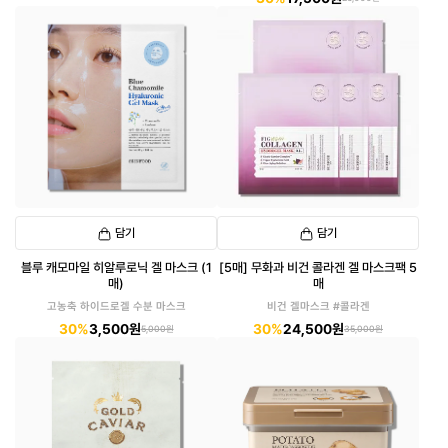
담기
담기
블루 캐모마일 히알루로닉 겔 마스크 (1
[5매] 무화과 비건 콜라겐 겔 마스크팩 5
매)
매
고농축 하이드로겔 수분 마스크
비건 겔마스크 #콜라겐
30%
3,500원
30%
24,500원
5,000원
35,000원