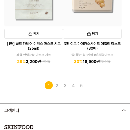
담기
담기
[1매] 골드 캐비어 이엑스 마스크 시트
포테이토 마데카소사이드 데일리 마스크
(25ml)
(30매)
페셜 탄력강화 마스크 시트
쏙! 뽑아 퀵! 케어 #흔적쏙마스크
29%
3,200원
30%
18,900원
4,500원
27,000원
1
2
3
4
5
고객센터