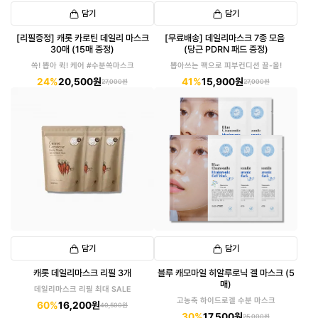
담기
담기
[리필증정] 캐롯 카로틴 데일리 마스크
[무료배송] 데일리마스크 7종 모음
30매 (15매 증정)
(당근 PDRN 패드 증정)
쏙! 뽑아 퀵! 케어 #수분쏙마스크
뽑아쓰는 팩으로 피부컨디션 끌-올!
24%
20,500원
41%
15,900원
27,000원
27,000원
담기
담기
캐롯 데일리마스크 리필 3개
블루 캐모마일 히알루로닉 겔 마스크 (5
매)
데일리마스크 리필 최대 SALE
고농축 하이드로겔 수분 마스크
60%
16,200원
40,500원
30%
17,500원
25,000원