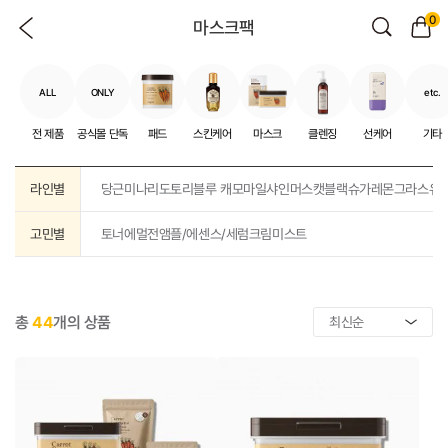
0
마스크팩
ALL
ONLY
etc.
전 제품
공식몰 단독
패드
스킨케어
마스크
클렌징
선케어
기타
라인별
당근
미나리
도토리
블루 캐모마일
샤인머스캣
블랙슈가
레몬그라스
유
고민별
토너
에멀전
앰플/에센스/세럼
크림
미스트
총
44
개의 상품