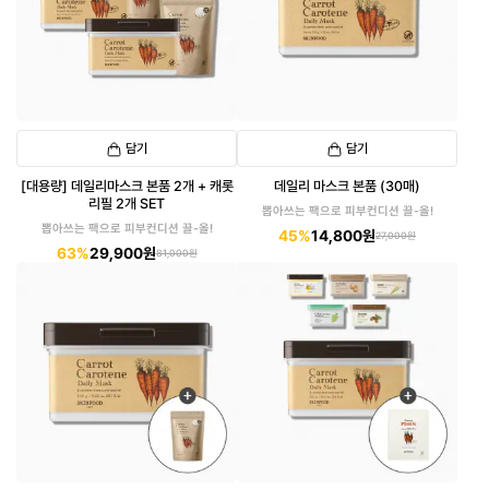
담기
담기
[대용량] 데일리마스크 본품 2개 + 캐롯
데일리 마스크 본품 (30매)
리필 2개 SET
뽑아쓰는 팩으로 피부컨디션 끌-올!
뽑아쓰는 팩으로 피부컨디션 끌-올!
45%
14,800원
27,000원
63%
29,900원
81,000원