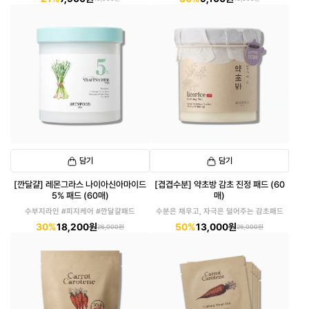
담기
담기
[깐달걀] 레몬그라스 나이아신아마이드
[겹겹수분] 약초방 감초 진정 패드 (60
5% 패드 (60매)
매)
수부지라인 #피지케어 #깐달걀패드
수분은 채우고, 자극은 덜어주는 감초패드
30%
18,200원
50%
13,000원
26,000원
26,000원