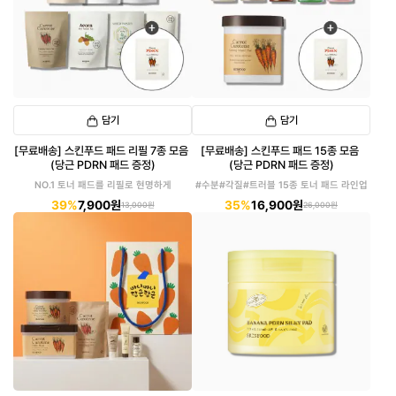
담기
담기
[무료배송] 스킨푸드 패드 리필 7종 모음
[무료배송] 스킨푸드 패드 15종 모음
(당근 PDRN 패드 증정)
(당근 PDRN 패드 증정)
NO.1 토너 패드를 리필로 현명하게
#수분#각질#트러블 15종 토너 패드 라인업
39%
7,900원
35%
16,900원
13,000원
26,000원