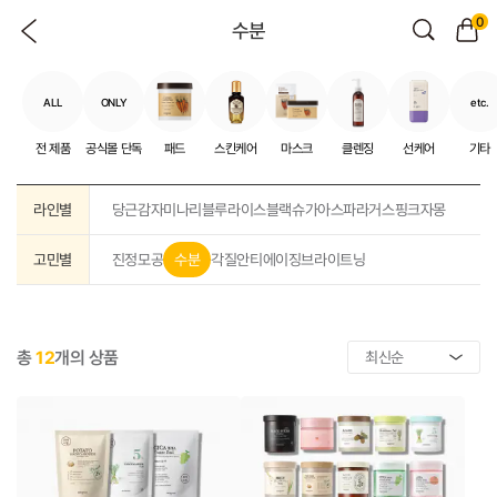
0
수분
ALL
ONLY
etc.
전 제품
공식몰 단독
패드
스킨케어
마스크
클렌징
선케어
기타
라인별
당근
감자
미나리
블루
라이스
블랙슈가
아스파라거스
핑크자몽
고민별
진정
모공
수분
각질
안티에이징
브라이트닝
총
12
개의 상품