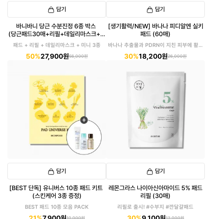
담기
담기
바니바니 당근 수분진정 6종 박스
[생기활력/NEW] 바나나 피디알엔 실키
(당근패드30매+리필+데일리마스크+미
패드 (60매)
니3종)
패드 + 리필 + 데일리마스크 + 미니 3종
바나나 추출물과 PDRN이 지친 피부에 활력
을!
50%
27,900원
30%
18,200원
56,000원
26,000원
담기
담기
[BEST 단독] 유니버스 10종 패드 키트
레몬그라스 나이아신아마이드 5% 패드
(스킨케어 3종 증정)
리필 (30매)
BEST 패드 10종 모음 PACK
리필로 출시! #수부지 #깐달걀패드
21%
7,900원
30%
9,100원
10,000원
13,000원