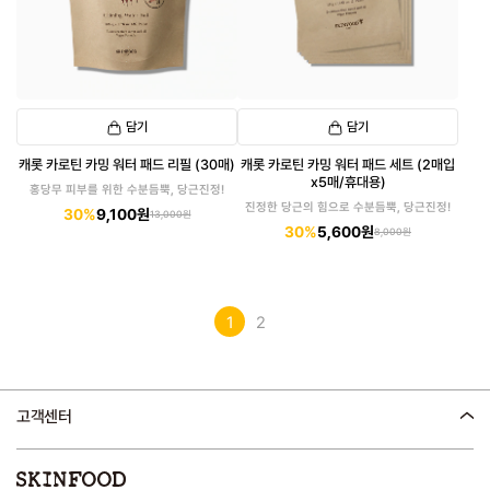
담기
담기
캐롯 카로틴 카밍 워터 패드 리필 (30매)
캐롯 카로틴 카밍 워터 패드 세트 (2매입
x5매/휴대용)
홍당무 피부를 위한 수분듬뿍, 당근진정!
진정한 당근의 힘으로 수분듬뿍, 당근진정!
30%
9,100원
13,000원
30%
5,600원
8,000원
1
2
고객센터