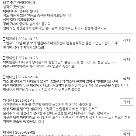
너무 좋은 아이디어네요
생각도 못했는대
이아이디어 상줘야 합니다
저도 힘들지 않은 일들로 습관을 바꿔가고있습니다
상점 갈때 용기들고가기
장바구니에 종이팩 챙겨가기등이요
햄버거집 화장품가계 등에가면 종이봉투 포장해주면 뒀다가 장볼때 챙겨가요
박지혜 | 2024-10-25
삭제
스킨푸드 요즘 매장 보기 힘들어서 아쉬웠는데 환경생각하는 좋은 기업인거같아 구매
한거에 정혀 후회되지 않네요!!
황이현 | 2024-10-26
삭제
택배뜯는데 테이프가 없다는거에 감탄하면서 큐알코드로 들어왔어요. 정말 짱입니다.
이런 선한영향력을 가진 기업이 잘되었으면 좋겠어요.
박태연 | 2024-12-04
삭제
박스 보자마자 왜 테이트가 없지? 싶었는데 딱 박스에 큐알이 있어서 찍어봤네요 진짜
이런 아이디어 누구 머리에서 나오는거죠?!?! 원래 이런거 잘 안하는데 궁금증을 유발? 시켜서
찍어보게 만드네요ㅋㅎㅋㅋ 진짜 이런거 너무너무 좋아요
임정은 | 2025-03-13
삭제
스킨푸드에서 택배를 주문할 때마다 느끼지만 참 기분이 좋아져요.
항상 택배를 받으면 설레지만 스킨푸드는 깔끔하고 예쁜 포장이면서도
분리수거 시 깔끔하게 정리할 수 있어 포장을 뜯고난 이후까지 기분이 좋아져요
지구를 위한 아이디어로 시작했지만 고객의 기분을 더 행복하게 유지시켜주는 스킨푸드의 친환
경적인 모습에 행복해집니다 :)
이지혜 | 2025-09-02
삭제