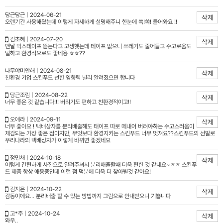
당근당근 | 2024-06-21
삭제
오랜기간 사용해왔는데 이렇게 자세하게 설명해주니 한눈에 쏙!쏙! 들어와요 !!
김초혜 | 2024-07-20
삭제
맨날 박스테이프 뜯는다고 고생햇는데 테이프 없으니 쓰레기도 줄어들고 수고로움도
덜하고 환경적으로도 좋네용 ㅎㅎ??
나무야미안해 | 2024-08-21
삭제
친환경 기업 스킨푸드 선한 영향력 널리 알려졌으면 합니다
당근조림 | 2024-08-22
삭제
너무 좋은 것 같습니다!!! 버리기도 편하고 친환경적이고!!
오애라 | 2024-09-11
삭제
너무 좋아요 ! 택배상자를 분리배출해도 태이프 따로 떼내어 버려야하는 수고스러움이
체감되는 가장 좋은 점이지만, 무엇보다 환경지키는 스킨푸드 너무 멋져요??스킨푸드의 선발로
우리나라의 택배상자가 이렇게 바뀌면 좋겠네요
정민채 | 2024-10-18
삭제
이렇게 간편하게 사진으로 알려주셔서 분리배출할때 더욱 편한 것 같네요~ㅎㅎ 스킨푸
드 제품 항상 애용중인데 이런 점 덕분에 더욱 더 찾아뵐것 같아요!
김지은 | 2024-10-22
삭제
감동이에요... 분리배출 할 수 있는 방법까지 그림으로 안내받으니 기쁩니다
고*주 | 2024-10-24
삭제
와우..