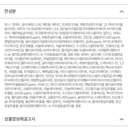
전성분
토너 : 정제수, 글리세레스-26, 에탄올, 베타인, 프로판다이올, 메틸프로판다이올, 1,2-헥산다이올,
글리세린, 피피지-13-데실테트라데세스-24, 암모늄아크릴로일다이메틸타우레이트/브이피코폴
리머, 에틸헥실글리세린, 아크릴레이트/C10-30알킬아크릴레이트크로스폴리머, 알지닌, 아데노
신, 캐비아추출물(400 ppm), 부틸렌글라이콜, 소듐파이테이트, 잔탄검, 금콜로이드(50 ppm),
펜틸렌글라이콜, 글리세릴아크릴레이트/아크릴릭애씨드코폴리머, 금(30 ppm), 하이드로제네이
티드레시틴, 효모추출물, 리놀레닉애씨드, 리놀레익애씨드, 수크로오스팔미테이트, 잇꽃씨오일, 멕
시칸치아씨오일, 폴리글리세릴-10라우레이트, 폴리글리세릴-10올리에이트, 아세틸헥사펩타이
드-8, 팔미토일펜타펩타이드-4, 카프릴릴글라이콜, 향료 세럼: 정제수, 글리세린, 다이프로필렌글
라이콜, 사이클로헥사실록세인, 부틸렌글라이콜, 펜타에리스리틸테트라에틸헥사노에이트, 하이드
로제네이티드폴리아이소부텐, 글리세릴스테아레이트에스이, 세테아릴알코올, 스테아레스-21, 1,2
-헥산다이올, 다이펜타에리스리틸헥사하이드록시스테아레이트/헥사스테아레이트/헥사로지네이
트, 세틸알코올, 트레할로오스, 베헤닐알코올, 미리스틸미리스테이트, 비닐다이메티콘, 다이메티
콘/비닐다이메티콘크로스폴리머, 잔탄검, 하이드록시에틸아크릴레이트/소듐아크릴로일다이메틸
타우레이트코폴리머, 에틸헥실글리세린, 암모늄아크릴로일다이메틸타우레이트/브이피코폴리머,
캐비아추출물(800 ppm), 아데노신, 하이드로제네이티드레시틴, 펜틸렌글라이콜, 폴리글리세릴-
10라우레이트, 소듐파이테이트, 리놀레닉애씨드, 리놀레익애씨드, 인도멀구슬나무잎추출물, 효모
추출물, 금(100 ppm), 소듐하이알루로네이트, 수크로오스팔미테이트, 잇꽃씨오일, 멕시칸치아씨
오일, 폴리글리세릴-10올리에이트, 금콜로이드(100 ppm), 솔비탄아이소스테아레이트, 인도멀구
슬나무꽃추출물, 울금뿌리추출물, 베타-글루칸, 아세틸헥사펩타이드-8, 홀리바질잎추출물, 참산
호말추출물, 팔미토일펜타펩타이드-4, 카프릴릴글라이콜, 향료
상품정보제공고시