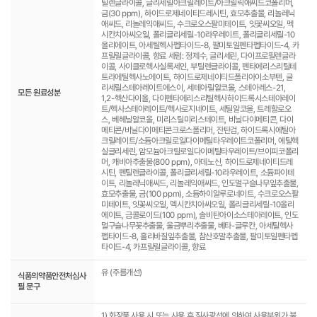
틸렌글라이콜, 글리세릴아크릴레이트/아크릴릭애씨드코폴리머,
금(30 ppm), 하이드로제네이티드레시틴, 효모추출물, 리놀레닉
애씨드, 리놀레익애씨드, 수크로오스팔미테이트, 잇꽃씨오일, 멕
시칸치아씨오일, 폴리글리세릴-10라우레이트, 폴리글리세릴-10
올리에이트, 아세틸헥사펩타이드-8, 팔미토일펜타펩타이드-4, 카
프릴릴글라이콜, 향료 세럼: 정제수, 글리세린, 다이프로필렌글라
이콜, 사이클로헥사실록세인, 부틸렌글라이콜, 펜타에리스리틸테
트라에틸헥사노에이트, 하이드로제네이티드폴리아이소부텐, 글
리세릴스테아레이트에스이, 세테아릴알코올, 스테아레스-21,
모든 원료성분
1,2-헥산다이올, 다이펜타에리스리틸헥사하이드록시스테아레이
트/헥사스테아레이트/헥사로지네이트, 세틸알코올, 트레할로오
스, 베헤닐알코올, 미리스틸미리스테이트, 비닐다이메티콘, 다이
메티콘/비닐다이메티콘크로스폴리머, 잔탄검, 하이드록시에틸아
크릴레이트/소듐아크릴로일다이메틸타우레이트코폴리머, 에틸헥
실글리세린, 암모늄아크릴로일다이메틸타우레이트/브이피코폴리
머, 캐비아추출물(800 ppm), 아데노신, 하이드로제네이티드레
시틴, 펜틸렌글라이콜, 폴리글리세릴-10라우레이트, 소듐파이테
이트, 리놀레닉애씨드, 리놀레익애씨드, 인도멀구슬나무잎추출물,
효모추출물, 금(100 ppm), 소듐하이알루로네이트, 수크로오스팔
미테이트, 잇꽃씨오일, 멕시칸치아씨오일, 폴리글리세릴-10올리
에이트, 금콜로이드(100 ppm), 솔비탄아이소스테아레이트, 인도
멀구슬나무꽃추출물, 울금뿌리추출물, 베타-글루칸, 아세틸헥사
펩타이드-8, 홀리바질잎추출물, 참산호말추출물, 팔미토일펜타펩
타이드-4, 카프릴릴글라이콜, 향료
유 (주름개선)
식품의약품안전처심사
필 문구
1) 화장품 사용 시 또는 사용 후 직사광선에 의하여 사용부위가 붉