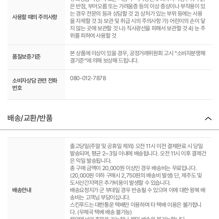
은 반점, 부어오름 또는 가려움증 등의 이상 증상이나 부작용이 있
는 경우 전문의 등과 상담할 것 2) 상처가 있는 부위 등에는 사용
사용할 때의 주의사항
을 자제할 것 3) 보관 및 취급 시의 주의사항 가) 어린이의 손이 닿
지 않는 곳에 보관할 것 나) 직사광선을 피해서 보관할 것 4) 눈 주
위를 피하여 사용할 것
본 상품에 이상이 있을 경우, 공정거래위원회 고시 “소비자분쟁해
품질보증기준
결기준”에 의해 보상해 드립니다.
080-012-7878
소비자상담 관련 전화
번호
배송/교환/반품
출고당일(주말 및 공휴일 제외) 오전 11시 이전 결제완료 시 당일
발송되며, 평균 2~3일 이내에 배송됩니다. 오전 11시 이후 결제건
은 익일 발송됩니다.
총 구매 금액이 20,000원 이상인 경우 배송비는 무료입니다.
(20,000원 이하 구매시 2,750원의 배송비 발생) 단, 제주도 및
도서산간지역은 추가비용이 발생할 수 있습니다.
배송안내
배송요청지가 군 부대일 경우 반송될 수 있으며 이에 대한 왕복 배
송비는 고객님 부담이십니다.
스킨푸드는 대한통운 택배만 이용하며 타 택배 이용은 불가합니
다. (우체국 택배 배송 불가능)