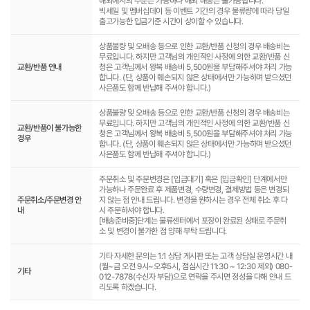
해외에서의 주문은 가능하나 해외 배송은 불가능합니다.
빅세일 및 멤버십데이 등 이벤트 기간의 경우 물류량에 따라 당일
출고가능한 입금기준 시간이 상이할 수 있습니다.
상품불량 및 오배송 등으로 인한 교환/반품 신청의 경우 배송비는
무료입니다. 하지만 고객님의 개인적인 사정에 의한 교환/반품 신
교환/반품 안내
청은 고객님께서 왕복 배송비 5,500원을 부담해주셔야 처리 가능
합니다. (단, 상품이 훼손되지 않은 상태에서만 가능하며 받으셨던
사은품도 함께 반납해 주셔야 합니다.)
상품불량 및 오배송 등으로 인한 교환/반품 신청의 경우 배송비는
무료입니다. 하지만 고객님의 개인적인 사정에 의한 교환/반품 신
교환/반품이 불가능한
청은 고객님께서 왕복 배송비 5,500원을 부담해주셔야 처리 가능
경우
합니다. (단, 상품이 훼손되지 않은 상태에서만 가능하며 받으셨던
사은품도 함께 반납해 주셔야 합니다.)
주문취소 및 주문변경은 [입금대기] 혹은 [입금확인] 단계에서만
가능하나 주문완료 후 제품변경, 수량변경, 결제방법 등은 변경되
주문취소/주문변경 안
지 않는 점 안내 드립니다. 변경을 원하시는 경우 전체 취소 후 다
내
시 주문하셔야 합니다.
[배송준비중]단계는 물류센터에서 포장이 완료된 상태로 주문취
소 및 변경이 불가한 점 양해 부탁 드립니다.
기타 자세한 문의는 1:1 상담 게시판 또는 고객 상담실 운영시간 내
(월~금 오전 9시~오후5시, 점심시간 11:30 ~ 12:30 제외) 080-
기타
012-7878(수신자 부담)으로 연락을 주시면 정성을 다해 안내 드
리도록 하겠습니다.