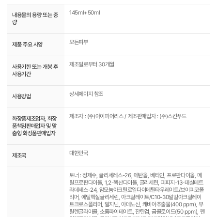
145ml+50ml
내용물의 용량 또는 중
량
모든피부
제품 주요 사양
제조일로부터 30개월
사용기한 또는 개봉 후
사용기간
상세페이지 참조
사용방법
제조자 : (주)아이피어리스 / 제조판매업자 : (주)스킨푸드
화장품제조업자, 화장
품책임판매업자 및 맞
춤형 화장품판매업자
대한민국
제조국
토너 : 정제수, 글리세레스-26, 에탄올, 베타인, 프로판다이올, 메
틸프로판다이올, 1,2-헥산다이올, 글리세린, 피피지-13-데실테트
라데세스-24, 암모늄아크릴로일다이메틸타우레이트/브이피코폴
리머, 에틸헥실글리세린, 아크릴레이트/C10-30알킬아크릴레이
트크로스폴리머, 알지닌, 아데노신, 캐비아추출물(400 ppm), 부
틸렌글라이콜, 소듐파이테이트, 잔탄검, 금콜로이드(50 ppm), 펜