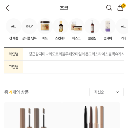
0
초코
ALL
ONLY
etc.
전 제품
공식몰 단독
패드
스킨케어
마스크
클렌징
선케어
기타
라인별
당근
감자
미나리
도토리
블루캐모마일
레몬그라스
라이스
블랙슈가
샤
고민별
총
4
개의 상품