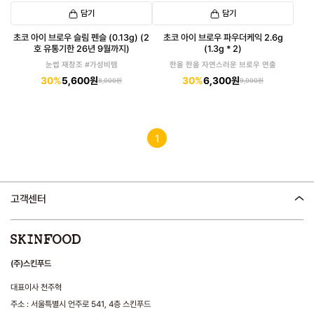
담기
담기
초코 아이 브로우 슬림 펜슬 (0.13g) (2
초코 아이 브로우 파우더케익 2.6g
호 유통기한 26년 9월까지)
(1.3g * 2)
눈썹 재창조 #가성비템
한올 한올 자연스러운 브로우 연출
30%
5,600원
30%
6,300원
8,000원
9,000원
1
고객센터
(주)스킨푸드
대표이사 천주혁
주소 : 서울특별시 언주로 541, 4층 스킨푸드