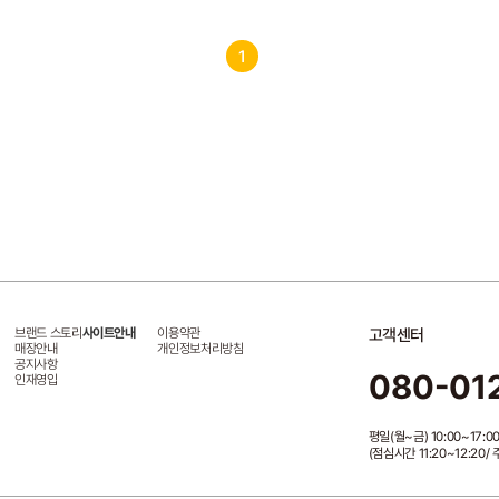
1
브랜드 스토리
사이트안내
이용약관
고객센터
매장안내
개인정보처리방침
공지사항
080-01
인재영입
평일(월~금) 10:00~17:0
(점심시간 11:20~12:20