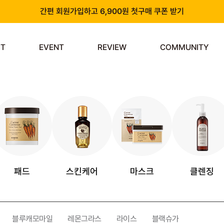
간편 회원가입하고 6,900원 첫구매 쿠폰 받기
카카오 플러스 친구 추가하고 3천원 할인쿠폰 받기
ST
EVENT
REVIEW
COMMUNITY
앱 다운로드 시 천원 중복 추가 할인
신규 회원 가입 시 쿠폰팩 & 즉시 사용 가능 적립금 지급!
패드
스킨케어
마스크
클렌징
블루캐모마일
레몬그라스
라이스
블랙슈가