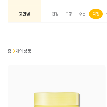
고민별
진정
모공
수분
각질
총
3
개의 상품