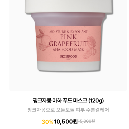
핑크자몽 아하 푸드 마스크 (120g)
핑크자몽으로 오돌토돌 피부 수분결케어
10,500원
30%
15,000원