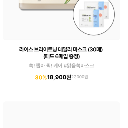
라이스 브라이트닝 데일리 마스크 (30매)
(패드 6매입 증정)
쏙! 뽑아 퀵! 케어 #맑음쏙마스크
18,900원
30%
27,000원