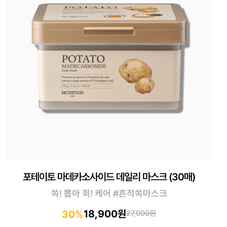
포테이토 마데카소사이드 데일리 마스크 (30매)
쏙! 뽑아 퀵! 케어 #흔적쏙마스크
18,900원
30%
27,000원