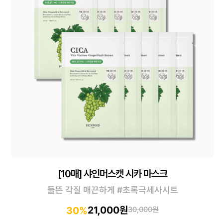
[10매] 샤인머스캣 시카 마스크
들뜬 각질 매끈하게 #초록극세사시트
21,000원
30%
30,000원