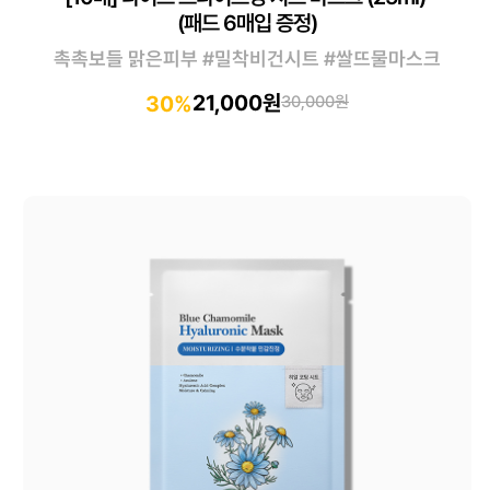
(패드 6매입 증정)
촉촉보들 맑은피부 #밀착비건시트 #쌀뜨물마스크
21,000원
30%
30,000원