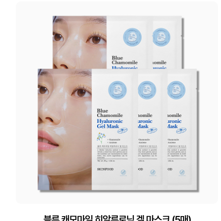
블루 캐모마일 히알루로닉 겔 마스크 (5매)