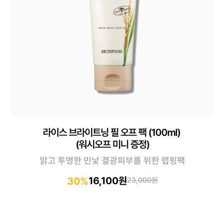
라이스 브라이트닝 필 오프 팩 (100ml)
(워시오프 미니 증정)
맑고 투명한 민낯 결광피부를 위한 랩핑팩
16,100원
30%
23,000원