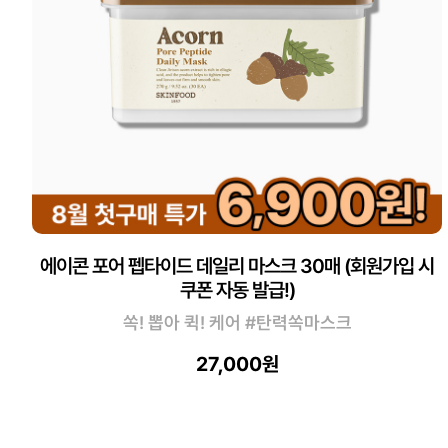
에이콘 포어 펩타이드 데일리 마스크 30매 (회원가입 시
쿠폰 자동 발급!)
쏙! 뽑아 퀵! 케어 #탄력쏙마스크
27,000원