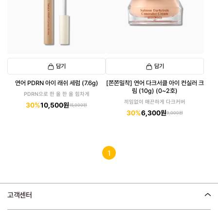
담기
담기
연어 PDRN 아이 래쉬 세럼 (7.6g)
[쫀쫀밀착] 연어 다크서클 아이 컨실러 크
림 (10g) (0~2호)
PDRN으로 한 올 한 올 힘차게
끼임없이 매끈하게 다크커버
30%
10,500원
15,000원
30%
6,300원
9,000원
1
고객센터