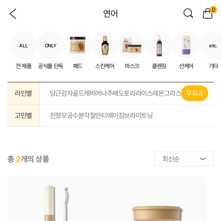
0
연어
ALL
ONLY
etc.
전 제품
공식몰 단독
패드
스킨케어
마스크
클렌징
선케어
기타
라인별
당근
감자
골드캐비어
나주배
도토리
라이스
레몬그라스
무화과
고민별
진정
모공
수분
각질
안티에이징
브라이트닝
총
2
개의 상품