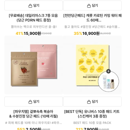
담기
담기
[무료배송] 데일리마스크 7종 모음
[천만당근패드] 캐롯 카로틴 카밍 워터 패
(당근 PDRN 패드 증정)
드 60매
(캐롯패드+수분선 증정)
뽑아쓰는 팩으로 피부컨디션 끌-올!
돌고 돌아도 #열진정 #당근패드 #솜이불패
드
41%
15,900원
35%
16,900원
27,000원
26,000원
담기
담기
[파우치템] 겉뽀속촉 복숭아
[BEST 단독] 유니버스 10종 패드 키트
& 수분진정 당근 패드 (10매 리필)
(스킨케어 3종 증정)
# 최애 패드를 10매 미니 파우치로! #파우치
BEST 패드 10종 모음 PACK
에 쏙!
55%
2,500원
21%
7,900원
5,500원
10,000원