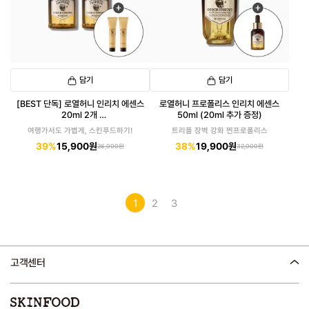
담기
담기
[BEST 단독] 로열허니 인리치 에센스
로열허니 프로폴리스 인리치 에센스
20ml 2개
50ml (20ml 추가 증정)
(로열허니 크림 30ml 증정)
여행가서도 가볍게, 스킨푸드하기!
트리플 장벽 강화 찐프로폴리스
39%
15,900원
38%
19,900원
26,000원
32,000원
1
2
3
고객센터