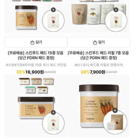
담기
담기
[무료배송] 스킨푸드 패드 15종 모음
[무료배송] 스킨푸드 패드 리필 7종 모음
(당근 PDRN 패드 증정)
(당근 PDRN 패드 증정)
#수분#각질#트러블 15종 토너 패드 라인업
NO.1 토너 패드를 리필로 현명하게
35%
16,900원
39%
7,900원
26,000원
13,000원