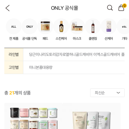
0
ONLY 공식몰
ALL
ONLY
etc.
전 제품
공식몰 단독
패드
스킨케어
마스크
클렌징
선케어
기타
라인별
당근
미나리
도토리
감자
로열허니
골드캐비어 이엑스
골드캐비어 플러
고민별
미니
본품
대용량
총
21
개의 상품