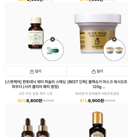
담기
담기
[스팟케어] 판토테닉 워터 파슬리 스매싱
[BEST 단독] 블랙슈가 마스크 워시오프
파우더 (시카 클리어 패치 증정)
120g
(20g 2개 추가 증정)
고민 부위 집중 케어 스팟
900만개 판매돌파 #원조흑설탕
45%
8,800원
41%
8,900원
16,000원
15,000원