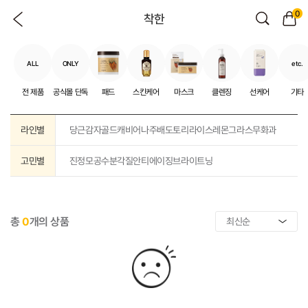
0
착한
ALL
ONLY
etc.
전 제품
공식몰 단독
패드
스킨케어
마스크
클렌징
선케어
기타
라인별
당근
감자
골드캐비어
나주배
도토리
라이스
레몬그라스
무화과
고민별
진정
모공
수분
각질
안티에이징
브라이트닝
총
0
개의 상품