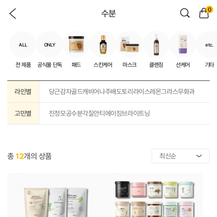
0
수분
ALL
ONLY
etc.
전 제품
공식몰 단독
패드
스킨케어
마스크
클렌징
선케어
기타
라인별
당근
감자
골드캐비어
나주배
도토리
라이스
레몬그라스
무화과
고민별
진정
모공
수분
각질
안티에이징
브라이트닝
총
12
개의 상품