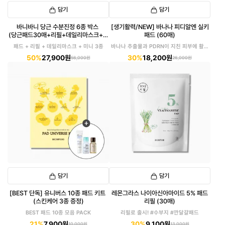
담기
담기
바니바니 당근 수분진정 6종 박스
[생기활력/NEW] 바나나 피디알엔 실키
(당근패드30매+리필+데일리마스크+미
패드 (60매)
니3종)
패드 + 리필 + 데일리마스크 + 미니 3종
바나나 추출물과 PDRN이 지친 피부에 활력
을!
50%
27,900원
30%
18,200원
56,000원
26,000원
담기
담기
[BEST 단독] 유니버스 10종 패드 키트
레몬그라스 나이아신아마이드 5% 패드
(스킨케어 3종 증정)
리필 (30매)
BEST 패드 10종 모음 PACK
리필로 출시! #수부지 #깐달걀패드
21%
7,900원
30%
9,100원
10,000원
13,000원