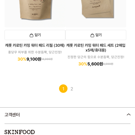
담기
담기
캐롯 카로틴 카밍 워터 패드 리필 (30매)
캐롯 카로틴 카밍 워터 패드 세트 (2매입
x5매/휴대용)
홍당무 피부를 위한 수분듬뿍, 당근진정!
진정한 당근의 힘으로 수분듬뿍, 당근진정!
30%
9,100원
13,000원
30%
5,600원
8,000원
1
2
고객센터