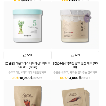
담기
담기
[깐달걀] 레몬그라스 나이아신아마이드
[겹겹수분] 약초방 감초 진정 패드 (60
5% 패드 (60매)
매)
수부지라인 #피지케어 #깐달걀패드
수분은 채우고, 자극은 덜어주는 감초패드
30%
18,200원
50%
13,000원
26,000원
26,000원