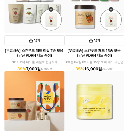
담기
담기
[무료배송] 스킨푸드 패드 리필 7종 모음
[무료배송] 스킨푸드 패드 15종 모음
(당근 PDRN 패드 증정)
(당근 PDRN 패드 증정)
NO.1 토너 패드를 리필로 현명하게
#수분#각질#트러블 15종 토너 패드 라인업
39%
7,900원
35%
16,900원
13,000원
26,000원