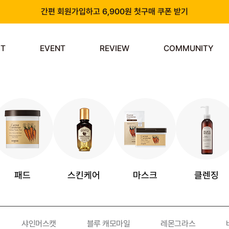
간편 회원가입하고 6,900원 첫구매 쿠폰 받기
카카오 플러스 친구 추가하고 3천원 할인쿠폰 받기
ST
EVENT
REVIEW
COMMUNITY
앱 다운로드 시 천원 중복 추가 할인
신규 회원 가입 시 쿠폰팩 & 즉시 사용 가능 적립금 지급!
패드
스킨케어
마스크
클렌징
샤인머스캣
블루 캐모마일
레몬그라스