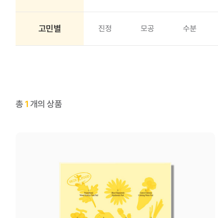
고민별
진정
모공
수분
총
1
개의 상품