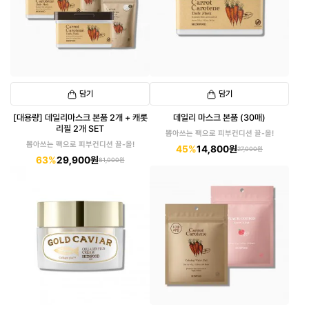
담기
담기
[대용량] 데일리마스크 본품 2개 + 캐롯
데일리 마스크 본품 (30매)
리필 2개 SET
뽑아쓰는 팩으로 피부컨디션 끌-올!
뽑아쓰는 팩으로 피부컨디션 끌-올!
45%
14,800원
27,000원
63%
29,900원
81,000원