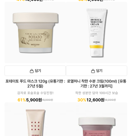
담기
담기
포테이토 푸드 마스크 120g (유통기한 :
로열허니 착한 수분 크림(100ml) [유통
27년 5월)
기한 : 27년 3월까지]
감자로 포슬포슬 수딩진정!
착한 성분만 담아 100시간 보습
61%
5,900원
30%
12,600원
15,000원
18,000원