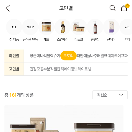
0
고민별
ALL
ONLY
etc.
전 제품
공식몰 단독
패드
스킨케어
마스크
클렌징
선케어
기타
라인별
당근
미나리
블랙슈가
도토리
파인애플
나주배
밀크쉐이크
에그화이
고민별
진정
모공
수분
각질
안티에이징
브라이트닝
총
161
개의 상품