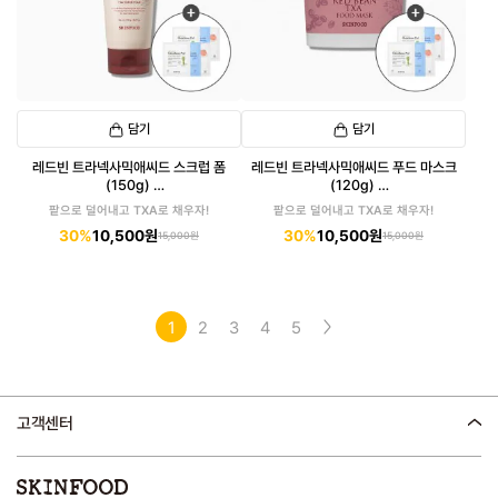
담기
담기
레드빈 트라넥사믹애씨드 스크럽 폼
레드빈 트라넥사믹애씨드 푸드 마스크
(150g)
(120g)
(패드 6매입 증정)
(패드 6매입 증정)
팥으로 덜어내고 TXA로 채우자!
팥으로 덜어내고 TXA로 채우자!
30%
10,500원
30%
10,500원
15,000원
15,000원
1
2
3
4
5
고객센터