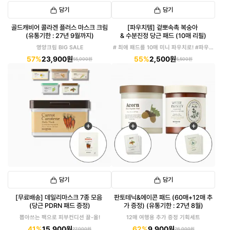
담기
담기
골드캐비어 콜라겐 플러스 마스크 크림
[파우치템] 겉뽀속촉 복숭아
(유통기한 : 27년 9월까지)
& 수분진정 당근 패드 (10매 리필)
영양크림 BIG SALE
# 최애 패드를 10매 미니 파우치로! #파우치
에 쏙!
57%
23,900원
55%
2,500원
55,000원
5,500원
담기
담기
[무료배송] 데일리마스크 7종 모음
판토테닉&에이콘 패드 (60매+12매 추
(당근 PDRN 패드 증정)
가 증정) (유통기한 : 27년 8월)
뽑아쓰는 팩으로 피부컨디션 끌-올!
12매 여행용 추가 증정 기획세트
41%
15,900원
62%
9,900원
27,000원
26,000원