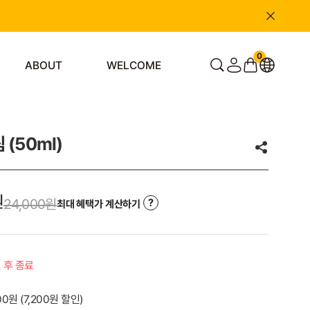
0
ABOUT
WELCOME
(50ml)
원
24,000
원
최대 혜택가 계산하기
일 후 종료
000원
(
7,200
원 할인)