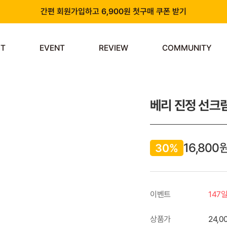
간편 회원가입하고 6,900원 첫구매 쿠폰 받기
카카오 플러스 친구 추가하고 3천원 할인쿠폰 받기
ST
EVENT
REVIEW
COMMUNITY
앱 다운로드 시 천원 중복 추가 할인
신규 회원 가입 시 쿠폰팩 & 즉시 사용 가능 적립금 지급!
베리 진정 선크림 
16,800
30%
이벤트
147
상품가
24,