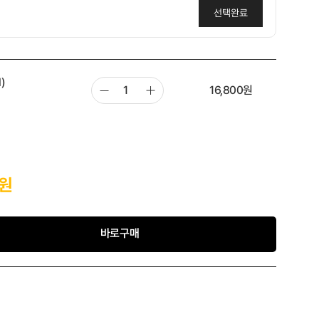
선택완료
함께구매템🩷당근&복숭아 패드 10매 지퍼 휴대용
)
,900원
16,800
원
원
바로구매