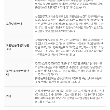
해외에서의 주문은 가능하나 해외 배송은 불가능합니다.
빅세일 및 멤버십데이 등 이벤트 기간의 경우 물류량에 따라 당일
출고가능한 입금기준 시간이 상이할 수 있습니다.
상품불량 및 오배송 등으로 인한 교환/반품 신청의 경우 배송비는
무료입니다. 하지만 고객님의 개인적인 사정에 의한 교환/반품 신
교환/반품 안내
청은 고객님께서 왕복 배송비 5,500원을 부담해주셔야 처리 가능
합니다. (단, 상품이 훼손되지 않은 상태에서만 가능하며 받으셨던
사은품도 함께 반납해 주셔야 합니다.)
상품불량 및 오배송 등으로 인한 교환/반품 신청의 경우 배송비는
무료입니다. 하지만 고객님의 개인적인 사정에 의한 교환/반품 신
교환/반품이 불가능한
청은 고객님께서 왕복 배송비 5,500원을 부담해주셔야 처리 가능
경우
합니다. (단, 상품이 훼손되지 않은 상태에서만 가능하며 받으셨던
사은품도 함께 반납해 주셔야 합니다.)
주문취소 및 주문변경은 [입금대기] 혹은 [입금확인] 단계에서만
가능하나 주문완료 후 제품변경, 수량변경, 결제방법 등은 변경되
주문취소/주문변경 안
지 않는 점 안내 드립니다. 변경을 원하시는 경우 전체 취소 후 다
내
시 주문하셔야 합니다.
[배송준비중]단계는 물류센터에서 포장이 완료된 상태로 주문취
소 및 변경이 불가한 점 양해 부탁 드립니다.
기타 자세한 문의는 1:1 상담 게시판 또는 고객 상담실 운영시간 내
(월~금 오전 9시~오후5시, 점심시간 11:30 ~ 12:30 제외) 080-
기타
012-7878(수신자 부담)으로 연락을 주시면 정성을 다해 안내 드
리도록 하겠습니다.