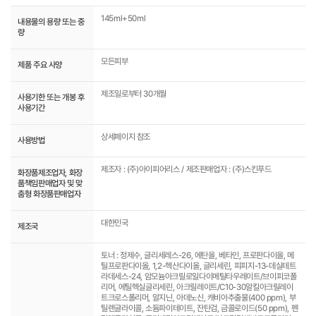
145ml+50ml
내용물의 용량 또는 중
량
모든피부
제품 주요 사양
제조일로부터 30개월
사용기한 또는 개봉 후
사용기간
상세페이지 참조
사용방법
제조자 : (주)아이피어리스 / 제조판매업자 : (주)스킨푸드
화장품제조업자, 화장
품책임판매업자 및 맞
춤형 화장품판매업자
대한민국
제조국
토너 : 정제수, 글리세레스-26, 에탄올, 베타인, 프로판다이올, 메
틸프로판다이올, 1,2-헥산다이올, 글리세린, 피피지-13-데실테트
라데세스-24, 암모늄아크릴로일다이메틸타우레이트/브이피코폴
리머, 에틸헥실글리세린, 아크릴레이트/C10-30알킬아크릴레이
트크로스폴리머, 알지닌, 아데노신, 캐비아추출물(400 ppm), 부
틸렌글라이콜, 소듐파이테이트, 잔탄검, 금콜로이드(50 ppm), 펜