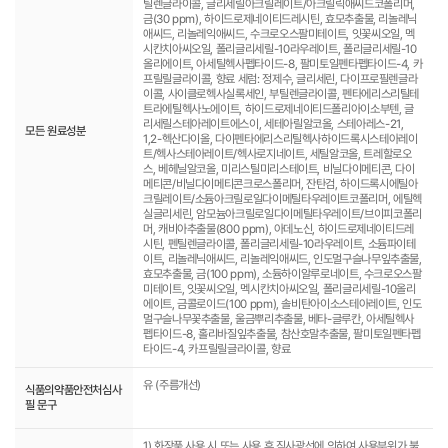
틸렌글라이콜, 글리세릴아크릴레이트/아크릴릭애씨드코폴리머,
금(30 ppm), 하이드로제네이티드레시틴, 효모추출물, 리놀레닉
애씨드, 리놀레익애씨드, 수크로오스팔미테이트, 잇꽃씨오일, 멕
시칸치아씨오일, 폴리글리세릴-10라우레이트, 폴리글리세릴-10
올리에이트, 아세틸헥사펩타이드-8, 팔미토일펜타펩타이드-4, 카
프릴릴글라이콜, 향료 세럼: 정제수, 글리세린, 다이프로필렌글라
이콜, 사이클로헥사실록세인, 부틸렌글라이콜, 펜타에리스리틸테
트라에틸헥사노에이트, 하이드로제네이티드폴리아이소부텐, 글
리세릴스테아레이트에스이, 세테아릴알코올, 스테아레스-21,
모든 원료성분
1,2-헥산다이올, 다이펜타에리스리틸헥사하이드록시스테아레이
트/헥사스테아레이트/헥사로지네이트, 세틸알코올, 트레할로오
스, 베헤닐알코올, 미리스틸미리스테이트, 비닐다이메티콘, 다이
메티콘/비닐다이메티콘크로스폴리머, 잔탄검, 하이드록시에틸아
크릴레이트/소듐아크릴로일다이메틸타우레이트코폴리머, 에틸헥
실글리세린, 암모늄아크릴로일다이메틸타우레이트/브이피코폴리
머, 캐비아추출물(800 ppm), 아데노신, 하이드로제네이티드레
시틴, 펜틸렌글라이콜, 폴리글리세릴-10라우레이트, 소듐파이테
이트, 리놀레닉애씨드, 리놀레익애씨드, 인도멀구슬나무잎추출물,
효모추출물, 금(100 ppm), 소듐하이알루로네이트, 수크로오스팔
미테이트, 잇꽃씨오일, 멕시칸치아씨오일, 폴리글리세릴-10올리
에이트, 금콜로이드(100 ppm), 솔비탄아이소스테아레이트, 인도
멀구슬나무꽃추출물, 울금뿌리추출물, 베타-글루칸, 아세틸헥사
펩타이드-8, 홀리바질잎추출물, 참산호말추출물, 팔미토일펜타펩
타이드-4, 카프릴릴글라이콜, 향료
유 (주름개선)
식품의약품안전처심사
필 문구
1) 화장품 사용 시 또는 사용 후 직사광선에 의하여 사용부위가 붉