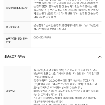
은 반점, 부어오름 또는 가려움증 등의 이상 증상이나 부작용이 있
는 경우 전문의 등과 상담할 것 2) 상처가 있는 부위 등에는 사용
사용할 때의 주의사항
을 자제할 것 3) 보관 및 취급 시의 주의사항 가) 어린이의 손이 닿
지 않는 곳에 보관할 것 나) 직사광선을 피해서 보관할 것 4) 눈 주
위를 피하여 사용할 것
본 상품에 이상이 있을 경우, 공정거래위원회 고시 “소비자분쟁해
품질보증기준
결기준”에 의해 보상해 드립니다.
080-012-7878
소비자상담 관련 전화
번호
배송/교환/반품
출고당일(주말 및 공휴일 제외) 오전 11시 이전 결제완료 시 당일
발송되며, 평균 2~3일 이내에 배송됩니다. 오전 11시 이후 결제건
은 익일 발송됩니다.
총 구매 금액이 20,000원 이상인 경우 배송비는 무료입니다.
(20,000원 이하 구매시 2,750원의 배송비 발생) 단, 제주도 및
도서산간지역은 추가비용이 발생할 수 있습니다.
배송안내
배송요청지가 군 부대일 경우 반송될 수 있으며 이에 대한 왕복 배
송비는 고객님 부담이십니다.
스킨푸드는 대한통운 택배만 이용하며 타 택배 이용은 불가합니
다. (우체국 택배 배송 불가능)