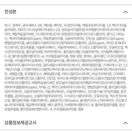
전성분
토너 : 정제수, 글리세레스-26, 에탄올, 베타인, 프로판다이올, 메틸프로판다이올, 1,2-헥산다이올,
글리세린, 피피지-13-데실테트라데세스-24, 암모늄아크릴로일다이메틸타우레이트/브이피코폴
리머, 에틸헥실글리세린, 아크릴레이트/C10-30알킬아크릴레이트크로스폴리머, 알지닌, 아데노
신, 캐비아추출물(400 ppm), 부틸렌글라이콜, 소듐파이테이트, 잔탄검, 금콜로이드(50 ppm),
펜틸렌글라이콜, 글리세릴아크릴레이트/아크릴릭애씨드코폴리머, 금(30 ppm), 하이드로제네이
티드레시틴, 효모추출물, 리놀레닉애씨드, 리놀레익애씨드, 수크로오스팔미테이트, 잇꽃씨오일, 멕
시칸치아씨오일, 폴리글리세릴-10라우레이트, 폴리글리세릴-10올리에이트, 아세틸헥사펩타이
드-8, 팔미토일펜타펩타이드-4, 카프릴릴글라이콜, 향료 세럼: 정제수, 글리세린, 다이프로필렌글
라이콜, 사이클로헥사실록세인, 부틸렌글라이콜, 펜타에리스리틸테트라에틸헥사노에이트, 하이드
로제네이티드폴리아이소부텐, 글리세릴스테아레이트에스이, 세테아릴알코올, 스테아레스-21, 1,2
-헥산다이올, 다이펜타에리스리틸헥사하이드록시스테아레이트/헥사스테아레이트/헥사로지네이
트, 세틸알코올, 트레할로오스, 베헤닐알코올, 미리스틸미리스테이트, 비닐다이메티콘, 다이메티
콘/비닐다이메티콘크로스폴리머, 잔탄검, 하이드록시에틸아크릴레이트/소듐아크릴로일다이메틸
타우레이트코폴리머, 에틸헥실글리세린, 암모늄아크릴로일다이메틸타우레이트/브이피코폴리머,
캐비아추출물(800 ppm), 아데노신, 하이드로제네이티드레시틴, 펜틸렌글라이콜, 폴리글리세릴-
10라우레이트, 소듐파이테이트, 리놀레닉애씨드, 리놀레익애씨드, 인도멀구슬나무잎추출물, 효모
추출물, 금(100 ppm), 소듐하이알루로네이트, 수크로오스팔미테이트, 잇꽃씨오일, 멕시칸치아씨
오일, 폴리글리세릴-10올리에이트, 금콜로이드(100 ppm), 솔비탄아이소스테아레이트, 인도멀구
슬나무꽃추출물, 울금뿌리추출물, 베타-글루칸, 아세틸헥사펩타이드-8, 홀리바질잎추출물, 참산
호말추출물, 팔미토일펜타펩타이드-4, 카프릴릴글라이콜, 향료
상품정보제공고시