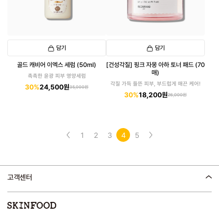
담기
담기
골드 캐비어 이엑스 세럼 (50ml)
[건성각질] 핑크 자몽 아하 토너 패드 (70
매)
촉촉한 윤광 피부 영양세럼
각질 가득 들뜬 피부, 부드럽게 매끈 케어!
30%
24,500원
35,000원
30%
18,200원
26,000원
1
2
3
4
5
고객센터