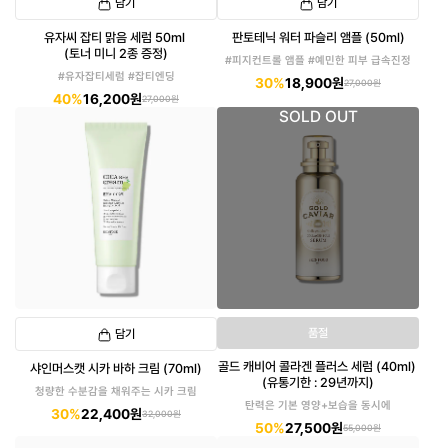
담기
담기
유자씨 잡티 맑음 세럼 50ml
판토테닉 워터 파슬리 앰플 (50ml)
(토너 미니 2종 증정)
#피지컨트롤 앰플 #예민한 피부 급속진정
#유자잡티세럼 #잡티엔딩
30%
18,900원
27,000원
40%
16,200원
27,000원
SOLD OUT
품절
담기
골드 캐비어 콜라겐 플러스 세럼 (40ml)
샤인머스캣 시카 바하 크림 (70ml)
(유통기한 : 29년까지)
청량한 수분감을 채워주는 시카 크림
탄력은 기본 영양+보습을 동시에
30%
22,400원
32,000원
50%
27,500원
55,000원