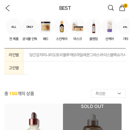
0
BEST
ALL
ONLY
etc.
전 제품
공식몰 단독
패드
스킨케어
마스크
클렌징
선케어
기타
라인별
당근
감자
미나리
도토리
블루캐모마일
레몬그라스
라이스
블랙슈가
샤
고민별
총
150
개의 상품
SOLD OUT