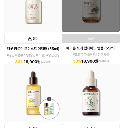
품절
담기
에이콘 포어 펩타이드 앰플 (55ml)
캐롯 카로틴 모이스트 이펙터 (55ml)
#모공쫀쫀앰플 #속탄력앰플
#당근수분부스팅(당근부스팅) #당근진정
30%
18,900원
30%
18,900원
27,000원
27,000원