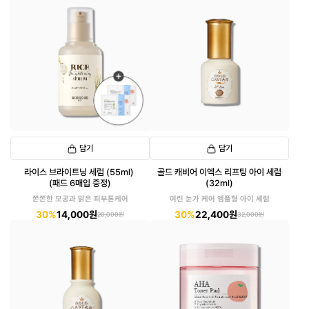
담기
담기
라이스 브라이트닝 세럼 (55ml)
골드 캐비어 이엑스 리프팅 아이 세럼
(패드 6매입 증정)
(32ml)
쫀쫀한 모공과 맑은 피부톤케어
여린 눈가 케어 앰플형 아이 세럼
30%
14,000원
30%
22,400원
20,000원
32,000원