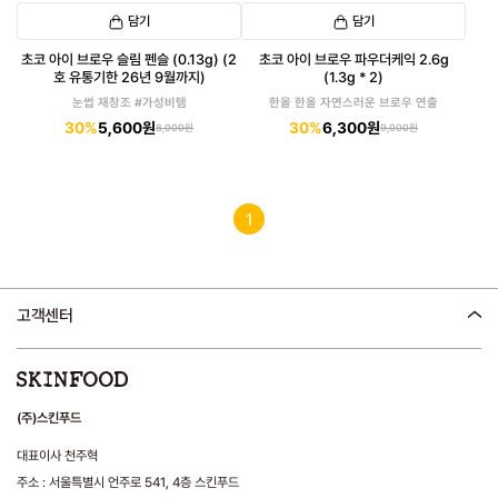
담기
담기
초코 아이 브로우 슬림 펜슬 (0.13g) (2
초코 아이 브로우 파우더케익 2.6g
호 유통기한 26년 9월까지)
(1.3g * 2)
눈썹 재창조 #가성비템
한올 한올 자연스러운 브로우 연출
30%
5,600원
30%
6,300원
8,000원
9,000원
1
고객센터
(주)스킨푸드
대표이사 천주혁
주소 : 서울특별시 언주로 541, 4층 스킨푸드