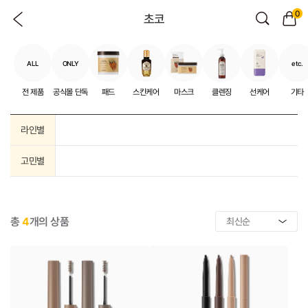
0
초코
ALL
ONLY
etc.
전 제품
공식몰 단독
패드
스킨케어
마스크
클렌징
선케어
기타
라인별
고민별
총
4
개의 상품