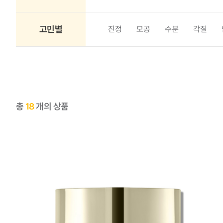
고민별
진정
모공
수분
각질
총
18
개의 상품