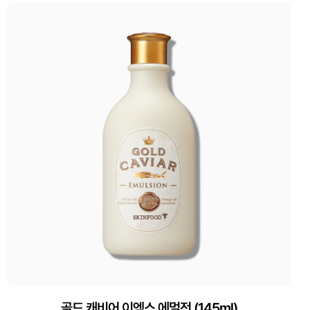
골드 캐비어 이엑스 에멀전 (145ml)