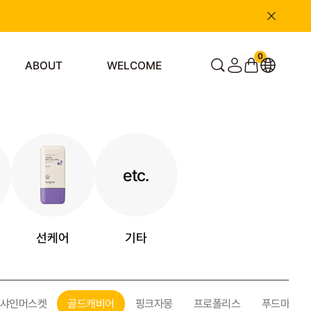
0
ABOUT
WELCOME
etc.
선케어
기타
샤인머스켓
골드캐비어
핑크자몽
프로폴리스
푸드마스크