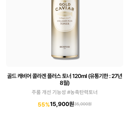
골드 캐비어 콜라겐 플러스 토너 120ml (유통기한 : 27년
8월)
주룸 개선 기능성 #농축탄력토너
15,900원
55%
35,000원