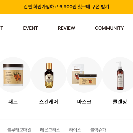
간편 회원가입하고 6,900원 첫구매 쿠폰 받기
카카오 플러스 친구 추가하고 3천원 할인쿠폰 받기
ST
EVENT
REVIEW
COMMUNITY
앱 다운로드 시 천원 중복 추가 할인
신규 회원 가입 시 쿠폰팩 & 즉시 사용 가능 적립금 지급!
패드
스킨케어
마스크
클렌징
블루캐모마일
레몬그라스
라이스
블랙슈가