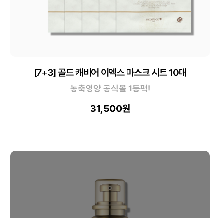
[7+3] 골드 캐비어 이엑스 마스크 시트 10매
농축영양 공식몰 1등팩!
31,500원