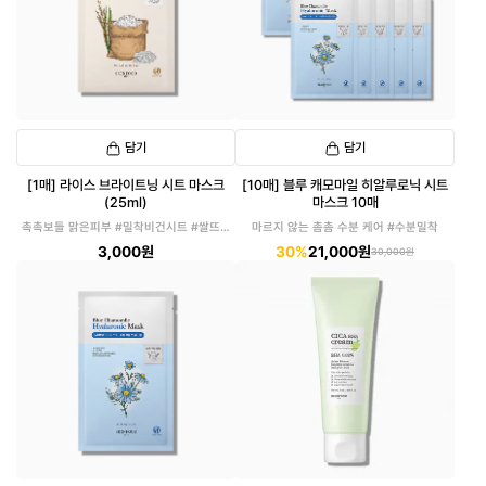
담기
담기
[1매] 라이스 브라이트닝 시트 마스크
[10매] 블루 캐모마일 히알루로닉 시트
(25ml)
마스크 10매
촉촉보들 맑은피부 #밀착비건시트 #쌀뜨물
마르지 않는 촘촘 수분 케어 #수분밀착
마스크
3,000원
30%
21,000원
30,000원