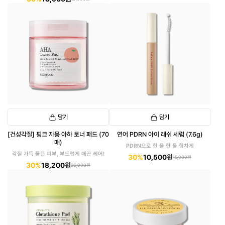
담기
담기
[건성각질] 핑크 자몽 아하 토너 패드 (70
연어 PDRN 아이 래쉬 세럼 (7.6g)
매)
PDRN으로 한 올 한 올 힘차게
각질 가득 들뜬 피부, 부드럽게 매끈 케어!
30%
10,500원
15,000원
30%
18,200원
26,000원