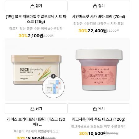
담기
담기
[1매] 블루 캐모마일 히알루로닉 시트 마
샤인머스캣 시카 바하 크림 (70ml)
스크 (25g)
청량한 수분감을 채워주는 시카 크림
마르지 않는 촘촘 수분 케어 #수분밀착
30%
22,400원
32,000원
30%
2,100원
3,000원
담기
담기
라이스 브라이트닝 데일리 마스크 (30
핑크자몽 아하 푸드 마스크 (120g)
매)
핑크자몽으로 오돌토돌 피부 수분결케어
(패드 6매입 증정)
쏙! 뽑아 퀵! 케어 #맑음쏙마스크
30%
10,500원
15,000원
30%
18,900원
27,000원