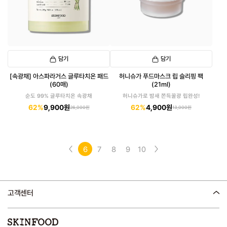
담기
담기
[속광채] 아스파라거스 글루타치온 패드
허니슈가 푸드마스크 립 슬리핑 팩
(60매)
(21ml)
순도 99% 글루타치온 속광채
허니슈가로 밤새 쫀득꿀광 립완성!
62%
9,900원
62%
4,900원
26,000원
13,000원
6
7
8
9
10
고객센터