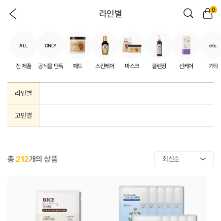
0
라인별
ALL
ONLY
etc.
전 제품
공식몰 단독
패드
스킨케어
마스크
클렌징
선케어
기타
라인별
고민별
총
212
개의 상품