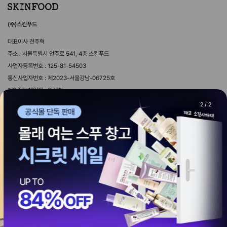
(주)스킨푸드
대표이사 천주혁
주소 : 서울특별시 언주로 541, 4층 스킨푸드
사업자등록번호 : 125-81-54503
통신사업자번호 : 제2023-서울강남-06725호
개인정보책임자 : 이세희
제휴문의 webmaster@theskinfood.com
2
/
2
마케팅제휴문의 sf_mkt@theskinfood.com
국내영업 문의 byeongwoo@theskinfood.com
해외영업 문의 overseas@theskinfood.com
copyrightⓒ2025 SKINFOOD. all rights reserved. Design by 디자인위브.
Global Skinfood