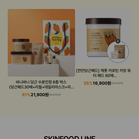
[천만당근패드] 캐롯 카로틴 카밍 워
터 패드 60매
(캐롯패드+수분선 증정)
바니바니 당근 수분진정 6종 박스
35%
16,900원
26,000원
(당근패드30매+리필+데일리마스크+미니
3종)
61%
21,900원
56,000원
SKINFOOD LINE