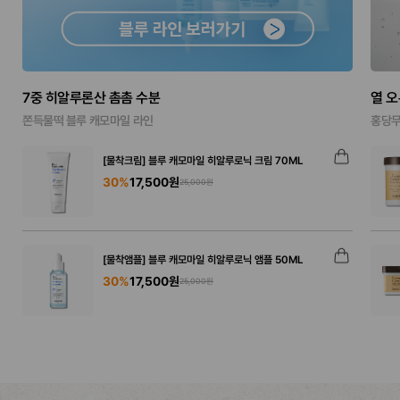
7중 히알루론산 촘촘 수분
열 
쫀득물떡 블루 캐모마일 라인
홍당무
[물착크림] 블루 캐모마일 히알루로닉 크림 70ML
30%
17,500원
25,000원
[물착앰플] 블루 캐모마일 히알루로닉 앰플 50ML
30%
17,500원
25,000원