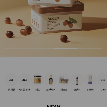
ALL
ONLY
etc.
전 제품
공식몰 단독
패드
스킨케어
마스크
클렌징
선케어
기타
NOW