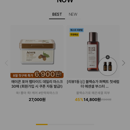
BEST
NEW
에이콘 포어 펩타이드 데일리 마스크
[리뷰1등🥇] 블랙슈가 퍼펙트 첫세럼
[S
30매 (회원가입 시 쿠폰 자동 발급!)
더 에센셜 부스터
(첫세럼 28ml 추가 증정)
쏙! 뽑아 퀵! 케어 #탄력쏙마스크
블랙슈가로 매끈새결 피부
27,000원
45%
14,800원
27,000원