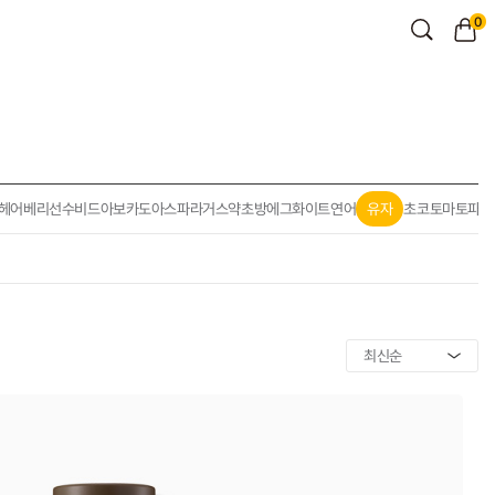
0
헤어
베리선
수비드
아보카도
아스파라거스
약초방
에그화이트
연어
유자
초코
토마토
파인