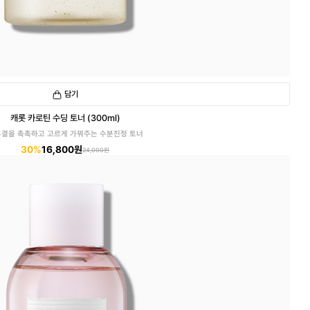
담기
캐롯 카로틴 수딩 토너 (300ml)
결을 촉촉하고 고르게 가꿔주는 수분진정 토너
30%
16,800원
24,000원