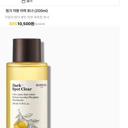
담기
핑크 자몽 아하 토너 (200ml)
각질이 많이 쌓인 피부 촉촉한 토너
30%
10,500원
15,000원