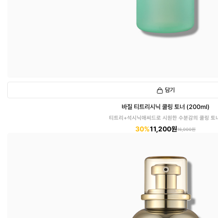
담기
바질 티트리시닉 쿨링 토너 (200ml)
티트리+석시닉애씨드로 시원한 수분감의 쿨링 토너
30%
11,200원
16,000원