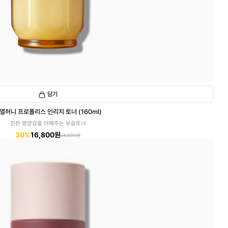
담기
열허니 프로폴리스 인리치 토너 (160ml)
진한 영양감을 더해주는 보습토너
30%
16,800원
24,000원