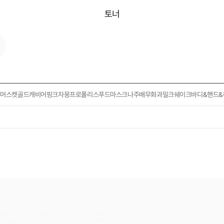
토너
인머스켓
골드캐비어
핑크자몽
프로폴리스
푸드마스크
나주배
무화과
밀크쉐이크
바디&핸드&