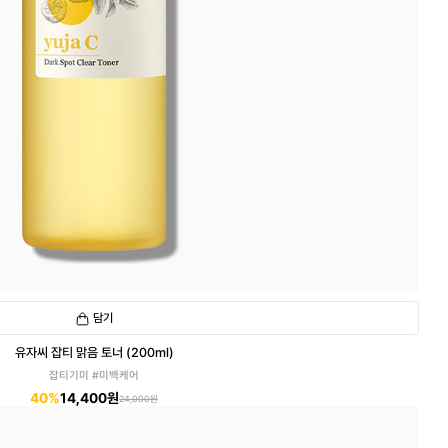
담기
유자씨 잡티 맑음 토너 (200ml)
잡티기미 #미백케어
40%
14,400원
24,000원