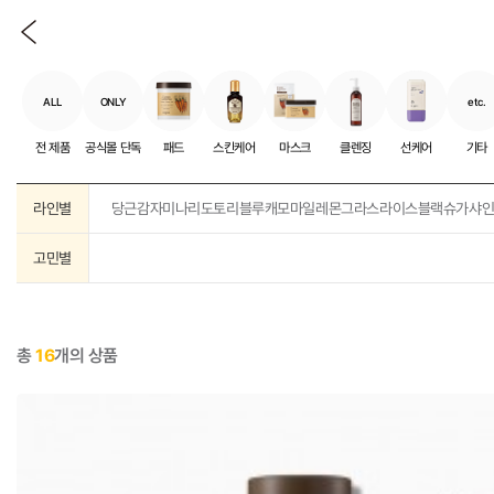
ALL
ONLY
etc.
전 제품
공식몰 단독
패드
스킨케어
마스크
클렌징
선케어
기타
라인별
당근
감자
미나리
도토리
블루캐모마일
레몬그라스
라이스
블랙슈가
샤
고민별
총
16
개의 상품