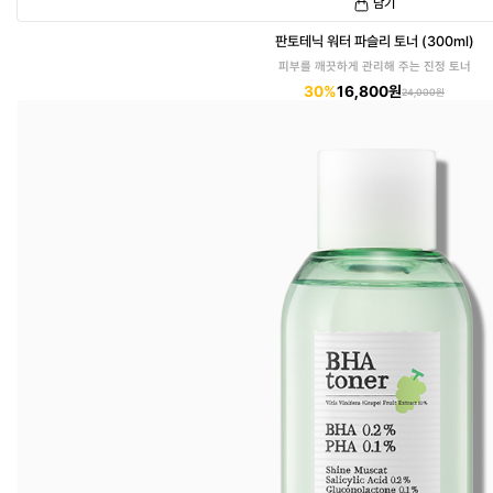
담기
판토테닉 워터 파슬리 토너 (300ml)
피부를 깨끗하게 관리해 주는 진정 토너
30%
16,800원
24,000원