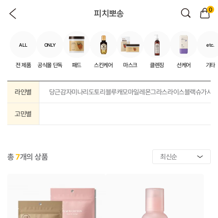
0
피치뽀송
ALL
ONLY
etc.
전 제품
공식몰 단독
패드
스킨케어
마스크
클렌징
선케어
기타
라인별
당근
감자
미나리
도토리
블루캐모마일
레몬그라스
라이스
블랙슈가
샤
고민별
총
7
개의 상품