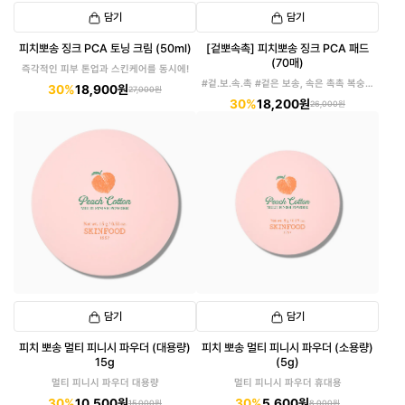
담기
담기
피치뽀송 징크 PCA 토닝 크림 (50ml)
[겉뽀속촉] 피치뽀송 징크 PCA 패드
(70매)
즉각적인 피부 톤업과 스킨케어를 동시에!
#겉.보.속.촉 #겉은 보송, 속은 촉촉 복숭아
30%
18,900원
27,000원
패드
30%
18,200원
26,000원
담기
담기
피치 뽀송 멀티 피니시 파우더 (대용량)
피치 뽀송 멀티 피니시 파우더 (소용량)
15g
(5g)
멀티 피니시 파우더 대용량
멀티 피니시 파우더 휴대용
30%
10,500원
30%
5,600원
15,000원
8,000원