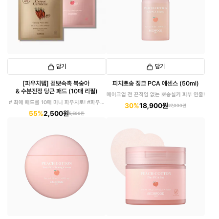
담기
담기
[파우치템] 겉뽀속촉 복숭아
피치뽀송 징크 PCA 에센스 (50ml)
& 수분진정 당근 패드 (10매 리필)
메이크업 전 끈적임 없는 뽀송실키 피부 연출!
# 최애 패드를 10매 미니 파우치로! #파우치
30%
18,900원
27,000원
에 쏙!
55%
2,500원
5,500원