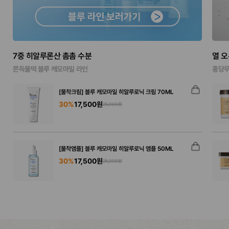
7중 히알루론산 촘촘 수분
열 
쫀득물떡 블루 캐모마일 라인
홍당무
[물착크림] 블루 캐모마일 히알루로닉 크림 70ML
30%
17,500원
25,000원
[물착앰플] 블루 캐모마일 히알루로닉 앰플 50ML
30%
17,500원
25,000원