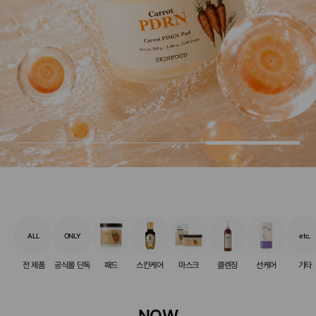
ALL
ONLY
etc.
전 제품
공식몰 단독
패드
스킨케어
마스크
클렌징
선케어
기타
NOW