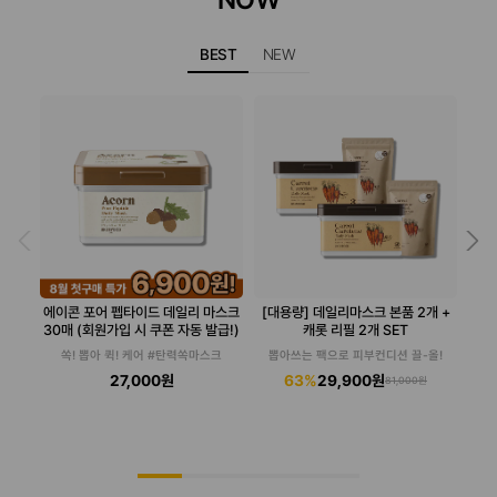
BEST
NEW
에이콘 포어 펩타이드 데일리 마스크
[대용량] 데일리마스크 본품 2개 +
30매 (회원가입 시 쿠폰 자동 발급!)
캐롯 리필 2개 SET
쏙! 뽑아 퀵! 케어 #탄력쏙마스크
뽑아쓰는 팩으로 피부컨디션 끌-올!
27,000원
63%
29,900원
81,000원