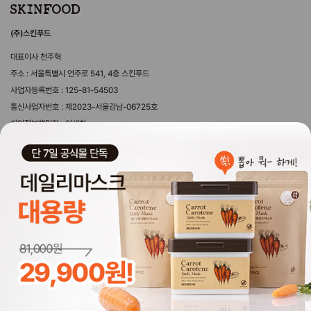
(주)스킨푸드
대표이사 천주혁
주소 : 서울특별시 언주로 541, 4층 스킨푸드
사업자등록번호 : 125-81-54503
통신사업자번호 : 제2023-서울강남-06725호
개인정보책임자 : 이세희
제휴문의 webmaster@theskinfood.com
마케팅제휴문의 sf_mkt@theskinfood.com
국내영업 문의 byeongwoo@theskinfood.com
해외영업 문의 overseas@theskinfood.com
copyrightⓒ2025 SKINFOOD. all rights reserved. Design by 디자인위브.
Global Skinfood