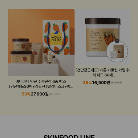
[천만당근패드] 캐롯 카로틴 카밍 워
터 패드 60매
(캐롯패드+수분선 증정)
바니바니 당근 수분진정 6종 박스
35%
16,900원
26,000원
(당근패드30매+리필+데일리마스크+미니
3종)
50%
27,900원
56,000원
SKINFOOD LINE