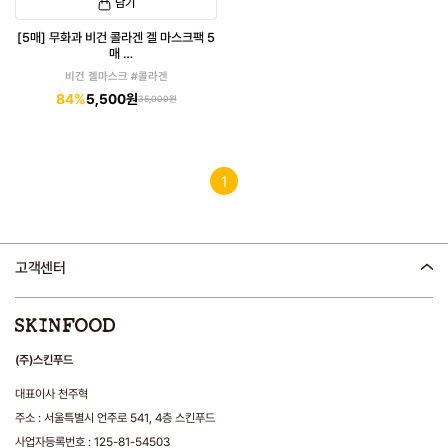
담기
[5매] 무화과 비건 콜라겐 겔 마스크팩 5
매
(유통기한 : 27년 2월까지)
비건 겔마스크 #콜라겐
84%
5,500원
35,000원
1
고객센터
(주)스킨푸드
대표이사 천주혁
주소 : 서울특별시 언주로 541, 4층 스킨푸드
사업자등록번호 : 125-81-54503