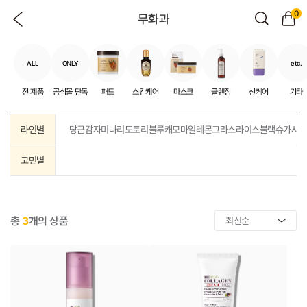
0
무화과
ALL
ONLY
etc.
전 제품
공식몰 단독
패드
스킨케어
마스크
클렌징
선케어
기타
라인별
당근
감자
미나리
도토리
블루캐모마일
레몬그라스
라이스
블랙슈가
샤
고민별
총
3
개의 상품