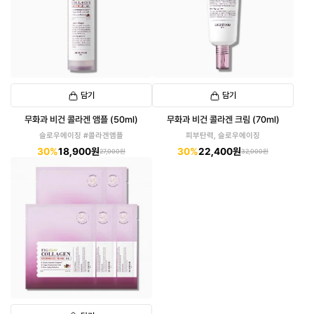
담기
담기
무화과 비건 콜라겐 앰플 (50ml)
무화과 비건 콜라겐 크림 (70ml)
슬로우에이징 #콜라겐앰플
피부탄력, 슬로우에이징
30%
18,900원
30%
22,400원
27,000원
32,000원