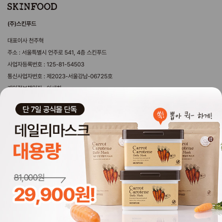
(주)스킨푸드
대표이사 천주혁
주소 : 서울특별시 언주로 541, 4층 스킨푸드
사업자등록번호 : 125-81-54503
통신사업자번호 : 제2023-서울강남-06725호
개인정보책임자 : 이세희
제휴문의 webmaster@theskinfood.com
마케팅제휴문의 sf_mkt@theskinfood.com
국내영업 문의 byeongwoo@theskinfood.com
해외영업 문의 overseas@theskinfood.com
copyrightⓒ2025 SKINFOOD. all rights reserved. Design by 디자인위브.
Global Skinfood