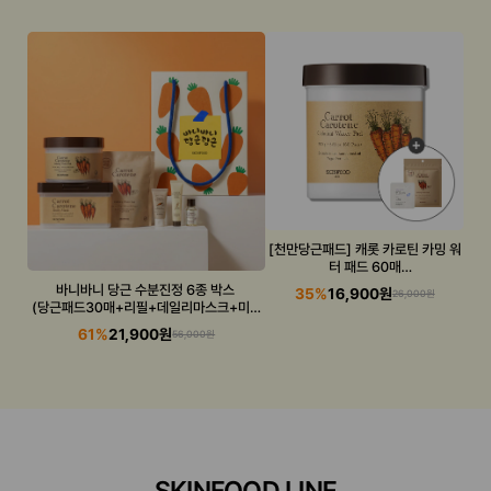
[천만당근패드] 캐롯 카로틴 카밍 워
터 패드 60매
(캐롯패드+수분선 증정)
바니바니 당근 수분진정 6종 박스
35%
16,900원
26,000원
(당근패드30매+리필+데일리마스크+미니
3종)
61%
21,900원
56,000원
SKINFOOD LINE