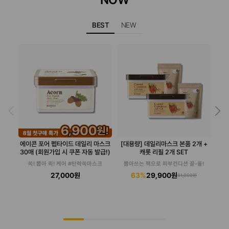
BEST
NEW
에이콘 포어 펩타이드 데일리 마스크
[대용량] 데일리마스크 본품 2개 +
30매 (회원가입 시 쿠폰 자동 발급!)
캐롯 리필 2개 SET
쏙! 뽑아 퀵! 케어 #탄력쏙마스크
뽑아쓰는 팩으로 피부컨디션 끌-올!
27,000원
63%
29,900원
81,000원