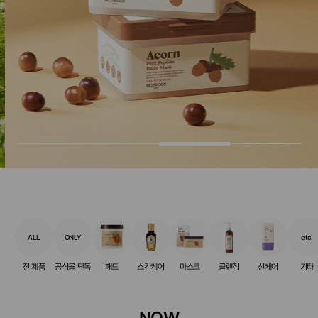
ALL
ONLY
etc.
전 제품
공식몰 단독
패드
스킨케어
마스크
클렌징
선케어
기타
NOW