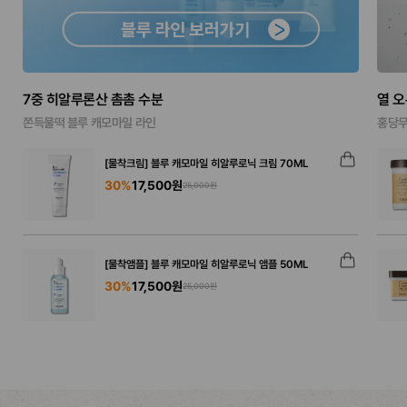
7중 히알루론산 촘촘 수분
열 
쫀득물떡 블루 캐모마일 라인
홍당무
[물착크림] 블루 캐모마일 히알루로닉 크림 70ML
30%
17,500원
25,000원
[물착앰플] 블루 캐모마일 히알루로닉 앰플 50ML
30%
17,500원
25,000원