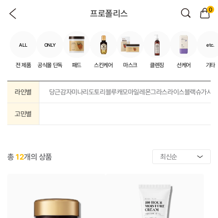
0
프로폴리스
ALL
ONLY
etc.
전 제품
공식몰 단독
패드
스킨케어
마스크
클렌징
선케어
기타
라인별
당근
감자
미나리
도토리
블루캐모마일
레몬그라스
라이스
블랙슈가
샤
고민별
총
12
개의 상품