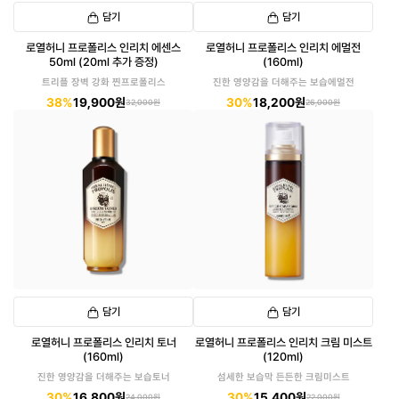
담기
담기
로열허니 프로폴리스 인리치 에센스
로열허니 프로폴리스 인리치 에멀전
50ml (20ml 추가 증정)
(160ml)
트리플 장벽 강화 찐프로폴리스
진한 영양감을 더해주는 보습에멀전
38%
19,900원
30%
18,200원
32,000원
26,000원
담기
담기
로열허니 프로폴리스 인리치 토너
로열허니 프로폴리스 인리치 크림 미스트
(160ml)
(120ml)
진한 영양감을 더해주는 보습토너
섬세한 보습막 든든한 크림미스트
30%
16,800원
30%
15,400원
24,000원
22,000원