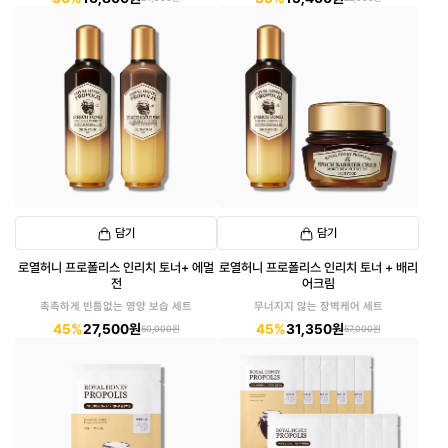
담기
담기
로열허니 프로폴리스 인리치 토너+ 에멀
로열허니 프로폴리스 인리치 토너 + 배리
전
어크림
촉촉하게 빈틈없는 영양 보습 세트
무너지지 않는 장벽케어 세트
45%
27,500원
45%
31,350원
50,000원
57,000원