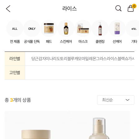
0
라이스
ALL
ONLY
etc.
전 제품
공식몰 단독
패드
스킨케어
마스크
클렌징
선케어
기타
라인별
당근
감자
미나리
도토리
블루캐모마일
레몬그라스
라이스
블랙슈가
샤
고민별
총
3
개의 상품