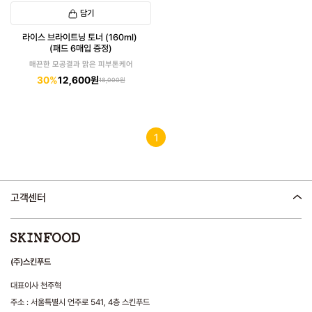
담기
라이스 브라이트닝 토너 (160ml)
(패드 6매입 증정)
매끈한 모공결과 맑은 피부톤케어
30%
12,600원
18,000원
1
고객센터
(주)스킨푸드
대표이사 천주혁
주소 : 서울특별시 언주로 541, 4층 스킨푸드