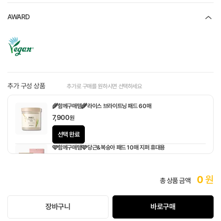
AWARD
추가 구성 상품
추가로 구매를 원하시면 선택하세요
🌾함께구매템🌾라이스 브라이트닝 패드 60매
7,900
원
선택 완료
🩷함께구매템🩷당근&복숭아 패드 10매 지퍼 휴대용
1,900
원
0
원
총 상품 금액
장바구니
바로구매