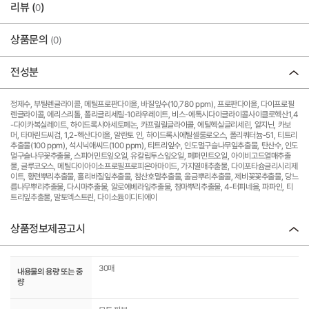
리뷰 (
)
0
상품문의
(0)
전성분
정제수, 부틸렌글라이콜, 메틸프로판다이올, 바질잎수(10,780 ppm), 프로판다이올, 다이프로필
렌글라이콜, 에리스리톨, 폴리글리세릴-10라우레이트, 비스-에톡시다이글라이콜사이클로헥산1,4
-다이카복실레이트, 하이드록시아세토페논, 카프릴릴글라이콜, 에틸헥실글리세린, 알지닌, 카보
머, 타마린드씨검, 1,2-헥산다이올, 알란토 인, 하이드록시에틸셀룰로오스, 폴리쿼터늄-51, 티트리
추출물(100 ppm), 석시닉애씨드(100 ppm), 티트리잎수, 인도멀구슬나무잎추출물, 탄산수, 인도
멀구슬나무꽃추출물, 스피어민트잎오일, 유칼립투스잎오일, 페퍼민트오일, 아이비고드열매추출
물, 글루코오스, 메틸다이아이소프로필프로피온아마이드, 가지열매추출물, 다이포타슘글리시리제
이트, 황련뿌리추출물, 홀리바질잎추출물, 참산호말추출물, 울금뿌리추출물, 제비꽃꽃추출물, 당느
릅나무뿌리추출물, 다시마추출물, 알로에베라잎추출물, 참마뿌리추출물, 4-터피네올, 파파인, 티
트리잎추출물, 말토덱스트린, 다이소듐이디티에이
상품정보제공고시
30매
내용물의 용량 또는 중
량