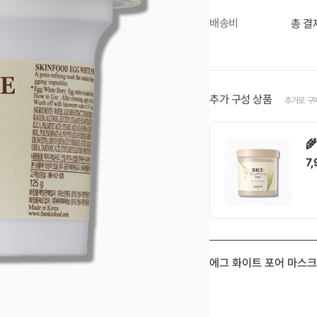
배송비
총 결
추가 구성 상품
추가로 구

7

에그 화이트 포어 마스크 
1