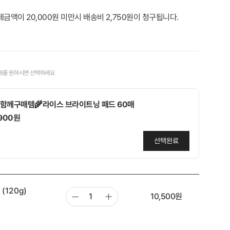
제금액이 20,000원 미만시 배송비 2,750원이 청구됩니다.
매를 원하시면 선택하세요
함께구매템🌾라이스 브라이트닝 패드 60매
,900원
선택완료
함께구매템🩷당근&복숭아 패드 10매 지퍼 휴대용
(120g)
,900원
10,500
원