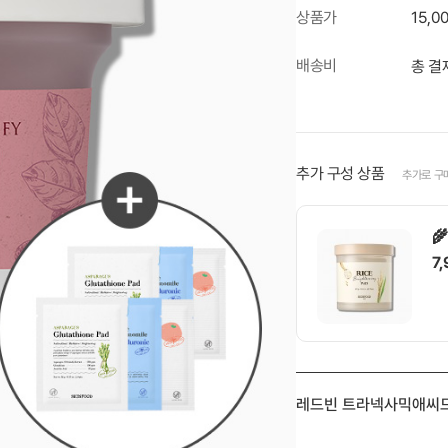
상품가
15,
배송비
총 결
추가 구성 상품
추가로 구

7

레드빈 트라넥사믹애씨드 
1
0g) (패드 6매입 증정)