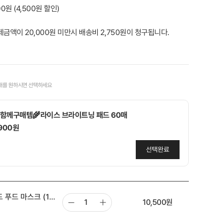
000원
(
4,500
원 할인)
제금액이 20,000원 미만시 배송비 2,750원이 청구됩니다.
매를 원하시면 선택하세요
함께구매템🌾라이스 브라이트닝 패드 60매
,900원
선택완료
함께구매템🩷당근&복숭아 패드 10매 지퍼 휴대용
푸드 마스크 (12
,900원
10,500
원