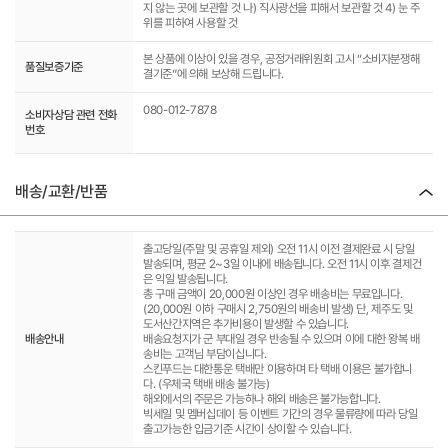
지 않는 곳에 보관할 것 나) 직사광선을 피해서 보관할 것 4) 눈 주
위를 피하여 사용할 것
본 상품에 이상이 있을 경우, 공정거래위원회 고시 “소비자분쟁해
품질보증기준
결기준”에 의해 보상해 드립니다.
080-012-7878
소비자상담 관련 전화
번호
배송/교환/반품
출고당일(주말 및 공휴일 제외) 오전 11시 이전 결제완료 시 당일
발송되며, 평균 2~3일 이내에 배송됩니다. 오전 11시 이후 결제건
은 익일 발송됩니다.
총 구매 금액이 20,000원 이상인 경우 배송비는 무료입니다.
(20,000원 이하 구매시 2,750원의 배송비 발생) 단, 제주도 및
도서산간지역은 추가비용이 발생할 수 있습니다.
배송안내
배송요청지가 군 부대일 경우 반송될 수 있으며 이에 대한 왕복 배
송비는 고객님 부담이십니다.
스킨푸드는 대한통운 택배만 이용하며 타 택배 이용은 불가합니
다. (우체국 택배 배송 불가능)
해외에서의 주문은 가능하나 해외 배송은 불가능합니다.
빅세일 및 멤버십데이 등 이벤트 기간의 경우 물류량에 따라 당일
출고가능한 입금기준 시간이 상이할 수 있습니다.