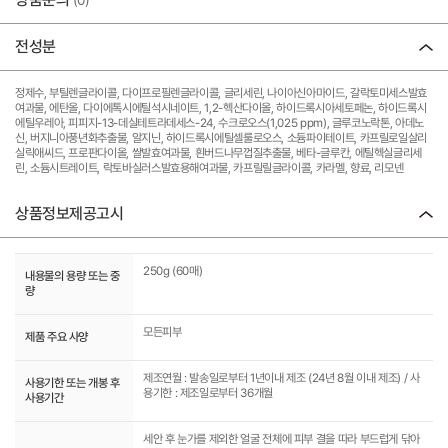
(0)
전성분
정제수, 부틸렌글라이콜, 다이프로필렌글라이콜, 글리세린, 나이아신아마이드, 갈락토미세스발효
여과물, 에탄올, 다이에톡시에틸석시네이트, 1,2-헥산다이올, 하이드록시아세토페논, 하이드록시
에틸우레아, 피피지-13-데실테트라데세스-24, 수크로오스(1,025 ppm), 글루코노락톤, 아데노
신, 버지니아풍년화추출물, 알지닌, 하이드록시에틸셀룰로오스, 소듐파이테이트, 카프릴로일살리
실릭애씨드, 프로판다이올, 쌀발효여과물, 흰버드나무껍질추출물, 베타-글루칸, 에틸헥실글리세
린, 소듐시트레이트, 락토바실러스발효용해여과물, 카프릴릴글라이콜, 카라멜, 향료, 리모넨
상품정보제공고시
250g (60매)
내용물의 용량 또는 중
량
모든피부
제품 주요 사양
제조연월 : 발송일로부터 1년이내 제조 (24년 8월 이내 제조) / 사
사용기한 또는 개봉 후
용기한 : 제조일로부터 36개월
사용기간
세안 후 눈가를 제외한 얼굴 전체에 피부 결을 따라 부드럽게 닦아