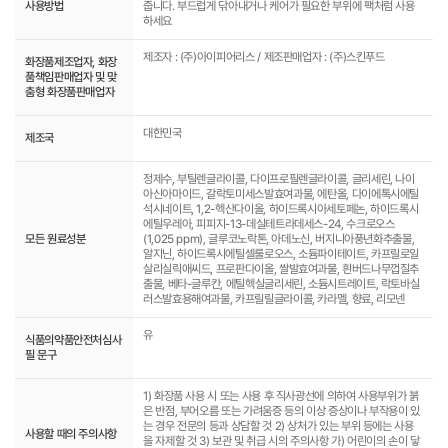
사용방법
줍니다. 부드럽게 닦아내거나 케어가 필요한 부위에 팩처럼 사용
하세요
제조자 : (주)아이피어리스 / 제조판매업자 : (주)스킨푸드
화장품제조업자, 화장
품책임판매업자 및 맞
춤형 화장품판매업자
대한민국
제조국
정제수, 부틸렌글라이콜, 다이프로필렌글라이콜, 글리세린, 나이
아신아마이드, 갈락토미세스발효여과물, 에탄올, 다이에톡시에틸
석시네이트, 1,2-헥산다이올, 하이드록시아세토페논, 하이드록시
에틸우레아, 피피지-13-데실테트라데세스-24, 수크로오스
모든 원료성분
(1,025 ppm), 글루코노락톤, 아데노신, 버지니아풍년화추출물,
알지닌, 하이드록시에틸셀룰로오스, 소듐파이테이트, 카프릴로일
살리실릭애씨드, 프로판다이올, 쌀발효여과물, 흰버드나무껍질추
출물, 베타-글루칸, 에틸헥실글리세린, 소듐시트레이트, 락토바실
러스발효용해여과물, 카프릴릴글라이콜, 카라멜, 향료, 리모넨
유
식품의약품안전처심사
필 문구
1) 화장품 사용 시 또는 사용 후 직사광선에 의하여 사용부위가 붉
은 반점, 부어오름 또는 가려움증 등의 이상 증상이나 부작용이 있
는 경우 전문의 등과 상담할 것 2) 상처가 있는 부위 등에는 사용
사용할 때의 주의사항
을 자제할 것 3) 보관 및 취급 시의 주의사항 가) 어린이의 손이 닿