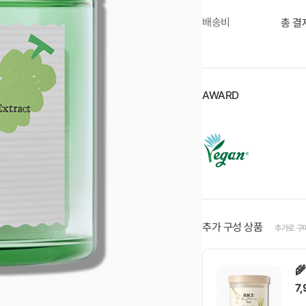
배송비
총 결
AWARD
추가 구성 상품
추가로 구

7