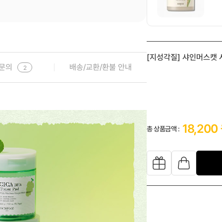

[지성각질] 샤인머스캣 
1
문의
배송/교환/환불 안내
(70매)
2
18,200
총 상품금액 :