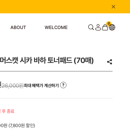
0
ABOUT
WELCOME
머스캣 시카 바하 토너패드 (70매)
원
26,000
원
최대 혜택가 계산하기
일 후 종료
000원
(
7,800
원 할인)