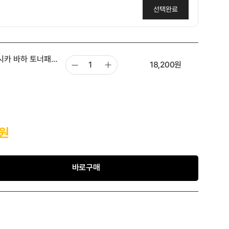
선택완료
함께구매템🩷당근&복숭아 패드 10매 지퍼 휴대용
시카 바하 토너패드
,900원
18,200
원
원
바로구매