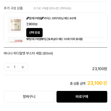
추가 구성 상품
추가로 구매를 원하시면 선택하세요
🌾함께구매템🌾라이스 브라이트닝 패드 60매
7,900
원
선택 완료
🩷함께구매템🩷당근&복숭아 패드 10매 지퍼 휴대용
1,900
원
바나나 피디알엔 부스터 세럼 (80ml)
23,100
원
23,100
원
총 상품 금액
장바구니
바로구매