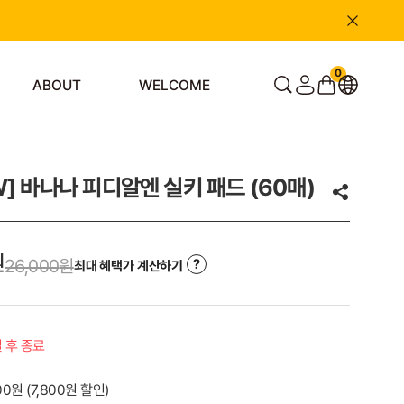
0
ABOUT
WELCOME
] 바나나 피디알엔 실키 패드 (60매)
원
26,000
원
최대 혜택가 계산하기
일 후 종료
000원
(
7,800
원 할인)