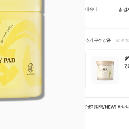
배송비
총 결
추가 구성 상품
추가로 구

7

[생기활력/NEW] 바나
1
드 (60매)