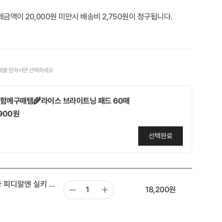
제금액이 20,000원 미만시 배송비 2,750원이 청구됩니다.
매를 원하시면 선택하세요
함께구매템🌾라이스 브라이트닝 패드 60매
,900원
선택완료
함께구매템🩷당근&복숭아 패드 10매 지퍼 휴대용
나 피디알엔 실키 패
,900원
18,200
원