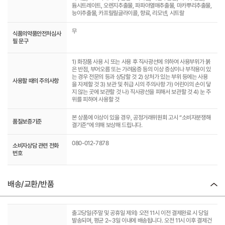
듐시트레이트, 오렌지추출물, 파파야열매추출물, 마카뿌리추출물,
능이추출물, 카프릴릴글라이콜, 향료, 리모넨, 시트랄
무
식품의약품안전처심사
필 문구
1) 화장품 사용 시 또는 사용 후 직사광선에 의하여 사용부위가 붉
은 반점, 부어오름 또는 가려움증 등의 이상 증상이나 부작용이 있
는 경우 전문의 등과 상담할 것 2) 상처가 있는 부위 등에는 사용
사용할 때의 주의사항
을 자제할 것 3) 보관 및 취급 시의 주의사항 가) 어린이의 손이 닿
지 않는 곳에 보관할 것 나) 직사광선을 피해서 보관할 것 4) 눈 주
위를 피하여 사용할 것
본 상품에 이상이 있을 경우, 공정거래위원회 고시 “소비자분쟁해
품질보증기준
결기준”에 의해 보상해 드립니다.
080-012-7878
소비자상담 관련 전화
번호
배송/교환/반품
출고당일(주말 및 공휴일 제외) 오전 11시 이전 결제완료 시 당일
발송되며, 평균 2~3일 이내에 배송됩니다. 오전 11시 이후 결제건