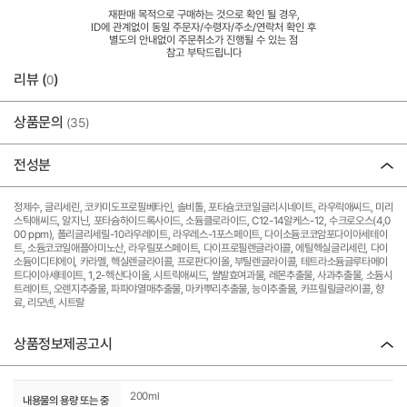
재판매 목적으로 구매하는 것으로 확인 될 경우,
ID에 관계없이 동일 주문자/수령자/주소/연락처 확인 후
별도의 안내없이 주문취소가 진행될 수 있는 점
참고 부탁드립니다
리뷰 (
)
0
상품문의
(35)
전성분
정제수, 글리세린, 코카미도프로필베타인, 솔비톨, 포타슘코코일글리시네이트, 라우릭애씨드, 미리
스틱애씨드, 알지닌, 포타슘하이드록사이드, 소듐클로라이드, C12-14알케스-12, 수크로오스(4,0
00 ppm), 폴리글리세릴-10라우레이트, 라우레스-1포스페이트, 다이소듐코코암포다이아세테이
트, 소듐코코일애플아미노산, 라우릴포스페이트, 다이프로필렌글라이콜, 에틸헥실글리세린, 다이
소듐이디티에이, 카라멜, 헥실렌글라이콜, 프로판다이올, 부틸렌글라이콜, 테트라소듐글루타메이
트다이아세테이트, 1,2-헥산다이올, 시트릭애씨드, 쌀발효여과물, 레몬추출물, 사과추출물, 소듐시
트레이트, 오렌지추출물, 파파야열매추출물, 마카뿌리추출물, 능이추출물, 카프릴릴글라이콜, 향
료, 리모넨, 시트랄
상품정보제공고시
200ml
내용물의 용량 또는 중