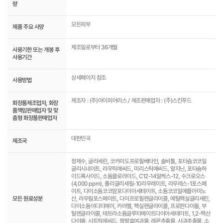
량
모든피부
제품 주요 사양
제조일로부터 36개월
사용기한 또는 개봉 후
사용기간
상세페이지 참조
사용방법
제조자 : (주)아이피어리스 / 제조판매업자 : (주)스킨푸드
화장품제조업자, 화장
품책임판매업자 및 맞
춤형 화장품판매업자
대한민국
제조국
정제수, 글리세린, 코카미도프로필베타인, 솔비톨, 포타슘코코일
글리시네이트, 라우릭애씨드, 미리스틱애씨드, 알지닌, 포타슘하
이드록사이드, 소듐클로라이드, C12-14알케스-12, 수크로오스
(4,000 ppm), 폴리글리세릴-10라우레이트, 라우레스-1포스페
이트, 다이소듐코코암포다이아세테이트, 소듐코코일애플아미노
모든 원료성분
산, 라우릴포스페이트, 다이프로필렌글라이콜, 에틸헥실글리세린,
다이소듐이디티에이, 카라멜, 헥실렌글라이콜, 프로판다이올, 부
틸렌글라이콜, 테트라소듐글루타메이트다이아세테이트, 1,2-헥산
다이올, 시트릭애씨드, 쌀발효여과물, 레몬추출물, 사과추출물, 소