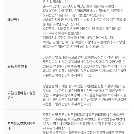
은 익일 발송됩니다.
총 구매 금액이 20,000원 이상인 경우 배송비는 무료입니다.
(20,000원 이하 구매시 2,750원의 배송비 발생) 단, 제주도 및
도서산간지역은 추가비용이 발생할 수 있습니다.
배송안내
배송요청지가 군 부대일 경우 반송될 수 있으며 이에 대한 왕복 배
송비는 고객님 부담이십니다.
스킨푸드는 대한통운 택배만 이용하며 타 택배 이용은 불가합니
다. (우체국 택배 배송 불가능)
해외에서의 주문은 가능하나 해외 배송은 불가능합니다.
빅세일 및 멤버십데이 등 이벤트 기간의 경우 물류량에 따라 당일
출고가능한 입금기준 시간이 상이할 수 있습니다.
상품불량 및 오배송 등으로 인한 교환/반품 신청의 경우 배송비는
무료입니다. 하지만 고객님의 개인적인 사정에 의한 교환/반품 신
교환/반품 안내
청은 고객님께서 왕복 배송비 5,500원을 부담해주셔야 처리 가능
합니다. (단, 상품이 훼손되지 않은 상태에서만 가능하며 받으셨던
사은품도 함께 반납해 주셔야 합니다.)
상품불량 및 오배송 등으로 인한 교환/반품 신청의 경우 배송비는
무료입니다. 하지만 고객님의 개인적인 사정에 의한 교환/반품 신
교환/반품이 불가능한
청은 고객님께서 왕복 배송비 5,500원을 부담해주셔야 처리 가능
경우
합니다. (단, 상품이 훼손되지 않은 상태에서만 가능하며 받으셨던
사은품도 함께 반납해 주셔야 합니다.)
주문취소 및 주문변경은 [입금대기] 혹은 [입금확인] 단계에서만
가능하나 주문완료 후 제품변경, 수량변경, 결제방법 등은 변경되
주문취소/주문변경 안
지 않는 점 안내 드립니다. 변경을 원하시는 경우 전체 취소 후 다
내
시 주문하셔야 합니다.
[배송준비중]단계는 물류센터에서 포장이 완료된 상태로 주문취