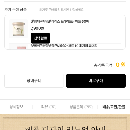
추가 구성 상품
추가로 구매를 원하시면 선택하세요
🌾함께구매템🌾라이스 브라이트닝 패드 60매
7,900
원
선택 완료
🩷함께구매템🩷당근&복숭아 패드 10매 지퍼 휴대용
1,900
원
0
원
총 상품 금액
장바구니
바로구매
상세정보
리뷰
상품문의
배송/교환/환불
0
35