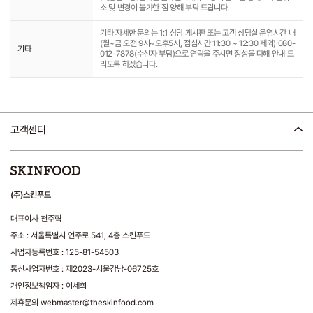
소 및 변경이 불가한 점 양해 부탁 드립니다.
기타 자세한 문의는 1:1 상담 게시판 또는 고객 상담실 운영시간 내
(월~금 오전 9시~오후5시, 점심시간 11:30 ~ 12:30 제외) 080-
기타
012-7878(수신자 부담)으로 연락을 주시면 정성을 다해 안내 드
리도록 하겠습니다.
고객센터
(주)스킨푸드
대표이사 천주혁
주소 : 서울특별시 언주로 541, 4층 스킨푸드
사업자등록번호 : 125-81-54503
통신사업자번호 : 제2023-서울강남-06725호
개인정보책임자 : 이세희
제휴문의 webmaster@theskinfood.com