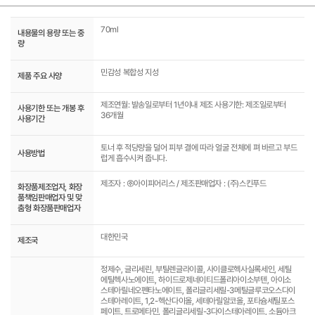
70ml
내용물의 용량 또는 중
량
민감성 복합성 지성
제품 주요 사양
제조연월: 발송일로부터 1년이내 제조 사용기한: 제조일로부터
사용기한 또는 개봉 후
36개월
사용기간
토너 후 적당량을 덜어 피부 결에 따라 얼굴 전체에 펴 바르고 부드
사용방법
럽게 흡수시켜 줍니다.
제조자 : ㈜아이피어리스 / 제조판매업자 : (주)스킨푸드
화장품제조업자, 화장
품책임판매업자 및 맞
춤형 화장품판매업자
대한민국
제조국
정제수, 글리세린, 부틸렌글라이콜, 사이클로헥사실록세인, 세틸
에틸헥사노에이트, 하이드로제네이티드폴리아이소부텐, 아이소
스테아릴네오펜타노에이트, 폴리글리세릴-3메틸글루코오스다이
스테아레이트, 1,2-헥산다이올, 세테아릴알코올, 포타슘세틸포스
페이트, 트로메타민, 폴리글리세릴-3다이스테아레이트, 소듐아크