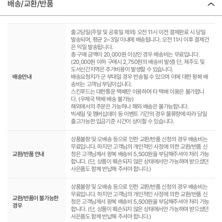
배송/교환/반품
출고당일(주말 및 공휴일 제외) 오전 11시 이전 결제완료 시 당일
발송되며, 평균 2~3일 이내에 배송됩니다. 오전 11시 이후 결제건
은 익일 발송됩니다.
총 구매 금액이 20,000원 이상인 경우 배송비는 무료입니다.
(20,000원 이하 구매시 2,750원의 배송비 발생) 단, 제주도 및
도서산간지역은 추가비용이 발생할 수 있습니다.
배송안내
배송요청지가 군 부대일 경우 반송될 수 있으며 이에 대한 왕복 배
송비는 고객님 부담이십니다.
스킨푸드는 대한통운 택배만 이용하며 타 택배 이용은 불가합니
다. (우체국 택배 배송 불가능)
해외에서의 주문은 가능하나 해외 배송은 불가능합니다.
빅세일 및 멤버십데이 등 이벤트 기간의 경우 물류량에 따라 당일
출고가능한 입금기준 시간이 상이할 수 있습니다.
상품불량 및 오배송 등으로 인한 교환/반품 신청의 경우 배송비는
무료입니다. 하지만 고객님의 개인적인 사정에 의한 교환/반품 신
교환/반품 안내
청은 고객님께서 왕복 배송비 5,500원을 부담해주셔야 처리 가능
합니다. (단, 상품이 훼손되지 않은 상태에서만 가능하며 받으셨던
사은품도 함께 반납해 주셔야 합니다.)
상품불량 및 오배송 등으로 인한 교환/반품 신청의 경우 배송비는
무료입니다. 하지만 고객님의 개인적인 사정에 의한 교환/반품 신
교환/반품이 불가능한
청은 고객님께서 왕복 배송비 5,500원을 부담해주셔야 처리 가능
경우
합니다. (단, 상품이 훼손되지 않은 상태에서만 가능하며 받으셨던
사은품도 함께 반납해 주셔야 합니다.)