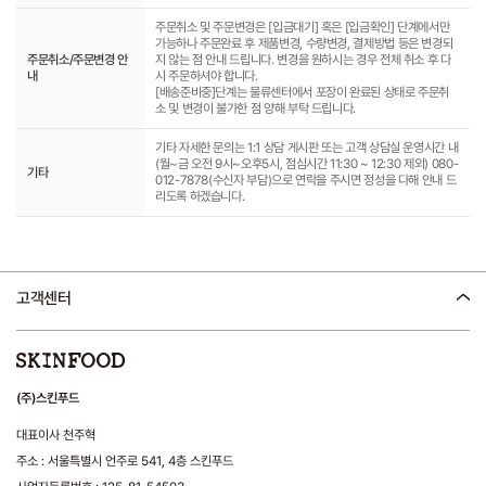
주문취소 및 주문변경은 [입금대기] 혹은 [입금확인] 단계에서만
가능하나 주문완료 후 제품변경, 수량변경, 결제방법 등은 변경되
주문취소/주문변경 안
지 않는 점 안내 드립니다. 변경을 원하시는 경우 전체 취소 후 다
내
시 주문하셔야 합니다.
[배송준비중]단계는 물류센터에서 포장이 완료된 상태로 주문취
소 및 변경이 불가한 점 양해 부탁 드립니다.
기타 자세한 문의는 1:1 상담 게시판 또는 고객 상담실 운영시간 내
(월~금 오전 9시~오후5시, 점심시간 11:30 ~ 12:30 제외) 080-
기타
012-7878(수신자 부담)으로 연락을 주시면 정성을 다해 안내 드
리도록 하겠습니다.
고객센터
(주)스킨푸드
대표이사 천주혁
주소 : 서울특별시 언주로 541, 4층 스킨푸드