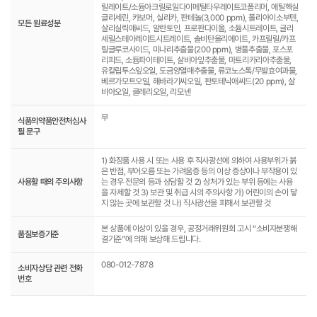
릴레이트/소듐아크릴로일다이메틸타우레이트코폴리머, 에틸헥실
글리세린, 카보머, 실리카, 판테놀(3,000 ppm), 폴리아이소부텐,
모든 원료성분
살리실릭애씨드, 알란토인, 프로판다이올, 소듐시트레이트, 글리
세릴스테아레이트시트레이트, 솔비탄올리에이트, 카프릴릴/카프
릴글루코사이드, 미나리추출물(200 ppm), 병풀추출물, 포스포
리피드, 소듐파이테이트, 살비아잎추출물, 마트리카리아추출물,
유칼립투스잎오일, 도금양열매추출물, 류코노스톡/무발효여과물,
베르가모트오일, 해바라기씨오일, 판토테닉애씨드(20 ppm), 살
비아오일, 클레리오일, 리모넨
무
식품의약품안전처심사
필 문구
1) 화장품 사용 시 또는 사용 후 직사광선에 의하여 사용부위가 붉
은 반점, 부어오름 또는 가려움증 등의 이상 증상이나 부작용이 있
사용할 때의 주의사항
는 경우 전문의 등과 상담할 것 2) 상처가 있는 부위 등에는 사용
을 자제할 것 3) 보관 및 취급 시의 주의사항 가) 어린이의 손이 닿
지 않는 곳에 보관할 것 나) 직사광선을 피해서 보관할 것
본 상품에 이상이 있을 경우, 공정거래위원회 고시 “소비자분쟁해
품질보증기준
결기준”에 의해 보상해 드립니다.
080-012-7878
소비자상담 관련 전화
번호