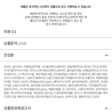
제품은 공식적인 스킨푸드 정품으로 믿고 구매하실 수 있습니다.
재판매 목적으로 구매하는 것으로 확인 될 경우,
ID에 관계없이 동일 주문자/수령자/주소/연락처 확인 후
별도의 안내없이 주문취소가 진행될 수 있는 점
참고 부탁드립니다
리뷰 (
)
0
상품문의
(298)
전성분
정제수, 글리세린, 부틸렌글라이콜, 사이클로헥사실록세인, 세틸에틸헥사노에이트, 하이드로제네
이티드폴리아이소부텐, 아이소스테아릴네오펜타노에이트, 폴리글리세릴-3메틸글루코오스다이스
테아레이트, 1,2-헥산다이올, 세테아릴알코올, 포타슘세틸포스페이트, 트로메타민, 폴리글리세릴-
3다이스테아레이트, 소듐아크릴레이트/소듐아크릴로일다이메틸타우레이트코폴리머, 에틸헥실글
리세린, 카보머, 실리카, 판테놀(3,000 ppm), 폴리아이소부텐, 살리실릭애씨드, 알란토인, 프로판
다이올, 소듐시트레이트, 글리세릴스테아레이트시트레이트, 솔비탄올리에이트, 카프릴릴/카프릴
글루코사이드, 미나리추출물(200 ppm), 병풀추출물, 포스포리피드, 소듐파이테이트, 살비아잎추
출물, 마트리카리아추출물, 유칼립투스잎오일, 도금양열매추출물, 류코노스톡/무발효여과물, 베르
가모트오일, 해바라기씨오일, 판토테닉애씨드(20 ppm), 살비아오일, 클레리오일, 리모넨
상품정보제공고시