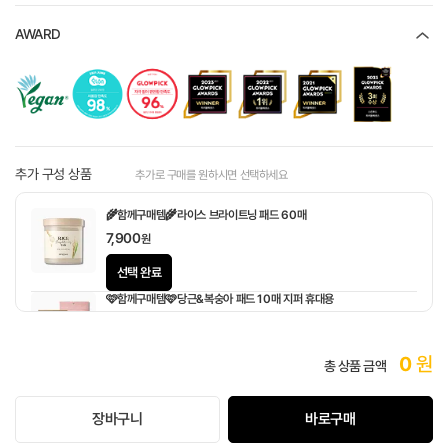
AWARD
추가 구성 상품
추가로 구매를 원하시면 선택하세요
🌾함께구매템🌾라이스 브라이트닝 패드 60매
7,900
원
선택 완료
🩷함께구매템🩷당근&복숭아 패드 10매 지퍼 휴대용
1,900
원
0
원
총 상품 금액
장바구니
바로구매