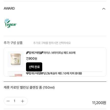
AWARD
추가 구성 상품
추가로 구매를 원하시면 선택하세요
🌾함께구매템🌾라이스 브라이트닝 패드 60매
7,900
원
선택 완료
🩷함께구매템🩷당근&복숭아 패드 10매 지퍼 휴대용
1,900
원
캐롯 카로틴 밸런싱 클렌징 폼 (150ml)
11,200
원