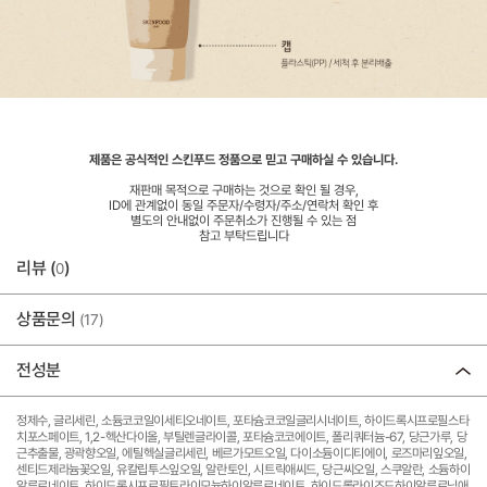
제품은 공식적인 스킨푸드 정품으로 믿고 구매하실 수 있습니다.
재판매 목적으로 구매하는 것으로 확인 될 경우,
ID에 관계없이 동일 주문자/수령자/주소/연락처 확인 후
별도의 안내없이 주문취소가 진행될 수 있는 점
참고 부탁드립니다
리뷰 (
)
0
상품문의
(17)
전성분
정제수, 글리세린, 소듐코코일이세티오네이트, 포타슘코코일글리시네이트, 하이드록시프로필스타
치포스페이트, 1,2-헥산다이올, 부틸렌글라이콜, 포타슘코코에이트, 폴리쿼터늄-67, 당근가루, 당
근추출물, 광곽향오일, 에틸헥실글리세린, 베르가모트오일, 다이소듐이디티에이, 로즈마리잎오일,
센티드제라늄꽃오일, 유칼립투스잎오일, 알란토인, 시트릭애씨드, 당근씨오일, 스쿠알란, 소듐하이
알루로네이트, 하이드록시프로필트라이모늄하이알루로네이트, 하이드롤라이즈드하이알루로닉애