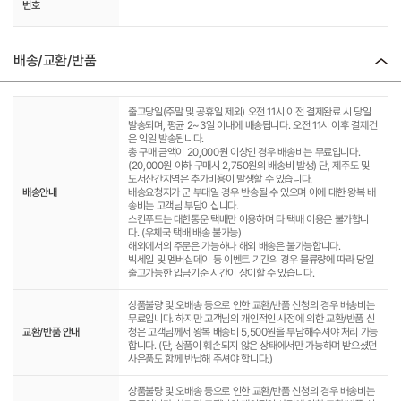
번호
배송/교환/반품
출고당일(주말 및 공휴일 제외) 오전 11시 이전 결제완료 시 당일
발송되며, 평균 2~3일 이내에 배송됩니다. 오전 11시 이후 결제건
은 익일 발송됩니다.
총 구매 금액이 20,000원 이상인 경우 배송비는 무료입니다.
(20,000원 이하 구매시 2,750원의 배송비 발생) 단, 제주도 및
도서산간지역은 추가비용이 발생할 수 있습니다.
배송안내
배송요청지가 군 부대일 경우 반송될 수 있으며 이에 대한 왕복 배
송비는 고객님 부담이십니다.
스킨푸드는 대한통운 택배만 이용하며 타 택배 이용은 불가합니
다. (우체국 택배 배송 불가능)
해외에서의 주문은 가능하나 해외 배송은 불가능합니다.
빅세일 및 멤버십데이 등 이벤트 기간의 경우 물류량에 따라 당일
출고가능한 입금기준 시간이 상이할 수 있습니다.
상품불량 및 오배송 등으로 인한 교환/반품 신청의 경우 배송비는
무료입니다. 하지만 고객님의 개인적인 사정에 의한 교환/반품 신
교환/반품 안내
청은 고객님께서 왕복 배송비 5,500원을 부담해주셔야 처리 가능
합니다. (단, 상품이 훼손되지 않은 상태에서만 가능하며 받으셨던
사은품도 함께 반납해 주셔야 합니다.)
상품불량 및 오배송 등으로 인한 교환/반품 신청의 경우 배송비는