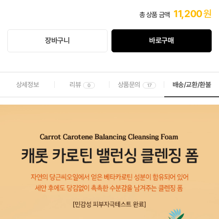
11,200
원
총 상품 금액
장바구니
바로구매
상세정보
리뷰
상품문의
배송/교환/환불
0
17