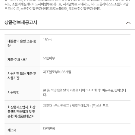
씨드, 소듐아세틸레이티드하이알루로네이트, 하이알루로닉애씨드, 하이드롤라이즈드소듐하이알
루로네이트, 소듐하이알루로네이트크로스폴리머, 포타슘하이알루로네이트
상품정보제공고시
150ml
내용물의 용량 또는 중
량
모든피부
제품 주요 사양
제조일로부터 36개월
사용기한 또는 개봉 후
사용기간
본 품 적당량을 덜어 거품을 내어 마사지한 후 미온수로 씻어냅니
사용방법
다.
제조자 : ㈜씨엔에프 / 제조판매업자 : (주)스킨푸드
화장품제조업자, 화장
품책임판매업자 및 맞
춤형 화장품판매업자
대한민국
제조국