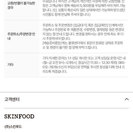
무료입니다. 하지만 고객님의 개인적인 사정에 의한 교환/반품 신
교환/반품이 불가능한
청은 고객님께서 왕복 배송비 5,500원을 부담해주셔야 처리 가능
경우
합니다. (단, 상품이 훼손되지 않은 상태에서만 가능하며 받으셨던
사은품도 함께 반납해 주셔야 합니다.)
주문취소 및 주문변경은 [입금대기] 혹은 [입금확인] 단계에서만
가능하나 주문완료 후 제품변경, 수량변경, 결제방법 등은 변경되
주문취소/주문변경 안
지 않는 점 안내 드립니다. 변경을 원하시는 경우 전체 취소 후 다
내
시 주문하셔야 합니다.
[배송준비중]단계는 물류센터에서 포장이 완료된 상태로 주문취
소 및 변경이 불가한 점 양해 부탁 드립니다.
기타 자세한 문의는 1:1 상담 게시판 또는 고객 상담실 운영시간 내
(월~금 오전 9시~오후5시, 점심시간 11:30 ~ 12:30 제외) 080-
기타
012-7878(수신자 부담)으로 연락을 주시면 정성을 다해 안내 드
리도록 하겠습니다.
고객센터
(주)스킨푸드