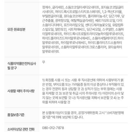
정제수, 글리세린, 소듐코코일이세티오네이트, 포타슘코코일글리
시네이트, 하이드록시프로필스타치포스페이트, 1,2-헥산다이올,
부틸렌글라이콜, 포타슘코코에이트, 폴리쿼터늄-67, 당근가루, 당
근추출물, 광곽향오일, 에틸헥실글리세린, 베르가모트오일, 다이
소듐이디티에이, 로즈마리잎오일, 센티드제라늄꽃오일, 유칼립투
모든 원료성분
스잎오일, 알란토인, 시트릭애씨드, 당근씨오일, 스쿠알란, 소듐하
이알루로네이트, 하이드록시프로필트라이모늄하이알루로네이트,
하이드롤라이즈드하이알루로닉애씨드, 소듐아세틸레이티드하이
알루로네이트, 하이알루로닉애씨드, 하이드롤라이즈드소듐하이
알루로네이트, 소듐하이알루로네이트크로스폴리머, 포타슘하이
알루로네이트
무
식품의약품안전처심사
필 문구
1) 화장품 사용 시 또는 사용 후 직사광선에 의하여 사용부위가 붉
은 반점, 부어오름 또는 가려움증 등의 이상 증상이나 부작용이 있
는 경우 전문의 등과 상담할 것 2) 상처가 있는 부위 등에는 사용
사용할 때의 주의사항
을 자제할 것 3) 보관 및 취급 시의 주의사항 가) 어린이의 손이 닿
지 않는 곳에 보관할 것 나) 직사광선을 피해서 보관할 것 4) 눈 주
위를 피하여 사용할 것
본 상품에 이상이 있을 경우, 공정거래위원회 고시 “소비자분쟁해
품질보증기준
결기준”에 의해 보상해 드립니다.
080-012-7878
소비자상담 관련 전화