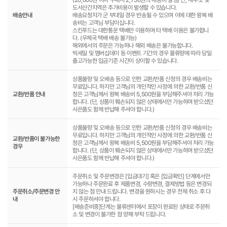
도서산간지역은 추가비용이 발생할 수 있습니다.
배송안내
배송요청지가 군 부대일 경우 반송될 수 있으며 이에 대한 왕복 배
송비는 고객님 부담이십니다.
스킨푸드는 대한통운 택배만 이용하며 타 택배 이용은 불가합니
다. (우체국 택배 배송 불가능)
해외에서의 주문은 가능하나 해외 배송은 불가능합니다.
빅세일 및 멤버십데이 등 이벤트 기간의 경우 물류량에 따라 당일
출고가능한 입금기준 시간이 상이할 수 있습니다.
상품불량 및 오배송 등으로 인한 교환/반품 신청의 경우 배송비는
무료입니다. 하지만 고객님의 개인적인 사정에 의한 교환/반품 신
교환/반품 안내
청은 고객님께서 왕복 배송비 5,500원을 부담해주셔야 처리 가능
합니다. (단, 상품이 훼손되지 않은 상태에서만 가능하며 받으셨던
사은품도 함께 반납해 주셔야 합니다.)
상품불량 및 오배송 등으로 인한 교환/반품 신청의 경우 배송비는
무료입니다. 하지만 고객님의 개인적인 사정에 의한 교환/반품 신
교환/반품이 불가능한
청은 고객님께서 왕복 배송비 5,500원을 부담해주셔야 처리 가능
경우
합니다. (단, 상품이 훼손되지 않은 상태에서만 가능하며 받으셨던
사은품도 함께 반납해 주셔야 합니다.)
주문취소 및 주문변경은 [입금대기] 혹은 [입금확인] 단계에서만
가능하나 주문완료 후 제품변경, 수량변경, 결제방법 등은 변경되
주문취소/주문변경 안
지 않는 점 안내 드립니다. 변경을 원하시는 경우 전체 취소 후 다
내
시 주문하셔야 합니다.
[배송준비중]단계는 물류센터에서 포장이 완료된 상태로 주문취
소 및 변경이 불가한 점 양해 부탁 드립니다.