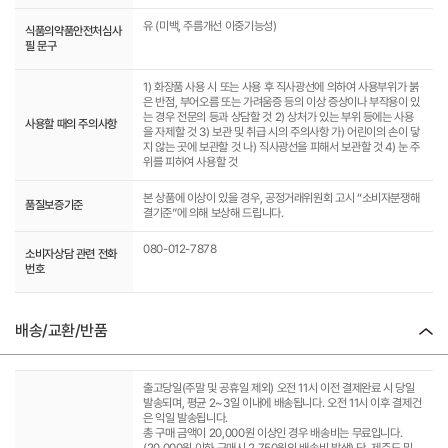
유 (미백, 주름개선 이중기능성)
식품의약품안전처심사
필 문구
1) 화장품 사용 시 또는 사용 후 직사광선에 의하여 사용부위가 붉
은 반점, 부어오름 또는 가려움증 등의 이상 증상이나 부작용이 있
는 경우 전문의 등과 상담할 것 2) 상처가 있는 부위 등에는 사용
사용할 때의 주의사항
을 자제할 것 3) 보관 및 취급 시의 주의사항 가) 어린이의 손이 닿
지 않는 곳에 보관할 것 나) 직사광선을 피해서 보관할 것 4) 눈 주
위를 피하여 사용할 것
본 상품에 이상이 있을 경우, 공정거래위원회 고시 “소비자분쟁해
품질보증기준
결기준”에 의해 보상해 드립니다.
080-012-7878
소비자상담 관련 전화
번호
배송/교환/반품
출고당일(주말 및 공휴일 제외) 오전 11시 이전 결제완료 시 당일
발송되며, 평균 2~3일 이내에 배송됩니다. 오전 11시 이후 결제건
은 익일 발송됩니다.
총 구매 금액이 20,000원 이상인 경우 배송비는 무료입니다.
(20,000원 이하 구매시 2,750원의 배송비 발생) 단, 제주도 및