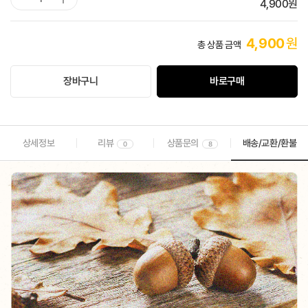
4,900
원
4,900
원
총 상품 금액
장바구니
바로구매
상세정보
리뷰
상품문의
배송/교환/환불
0
8