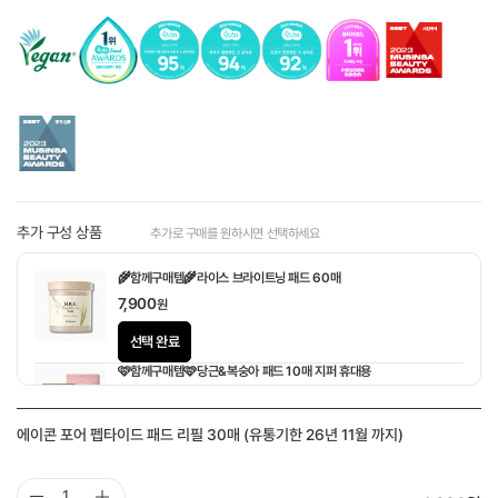
추가 구성 상품
추가로 구매를 원하시면 선택하세요
🌾함께구매템🌾라이스 브라이트닝 패드 60매
7,900
원
선택 완료
🩷함께구매템🩷당근&복숭아 패드 10매 지퍼 휴대용
1,900
원
에이콘 포어 펩타이드 패드 리필 30매 (유통기한 26년 11월 까지)