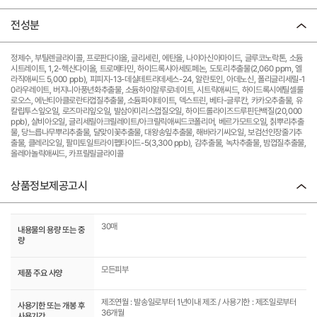
전성분
정제수, 부틸렌글라이콜, 프로판다이올, 글리세린, 에탄올, 나이아신아마이드, 글루코노락톤, 소듐
시트레이트, 1,2-헥산다이올, 트로메타민, 하이드록시아세토페논, 도토리추출물(2,060 ppm, 엘
라직애씨드 5,000 ppb), 피피지-13-데실테트라데세스-24, 알란토인, 아데노신, 폴리글리세릴-1
0라우레이트, 버지니아풍년화추출물, 소듐하이알루로네이트, 시트릭애씨드, 하이드록시에틸셀룰
로오스, 에난티아클로란타껍질추출물, 소듐파이테이트, 덱스트린, 베타-글루칸, 카카오추출물, 유
칼립투스잎오일, 로즈마리잎오일, 발삼아미리스껍질오일, 하이드롤라이즈드루핀단백질(20,000
ppb), 살비아오일, 글리세릴아크릴레이트/아크릴릭애씨드코폴리머, 베르가모트오일, 칡뿌리추출
물, 당느릅나무뿌리추출물, 달맞이꽃추출물, 대왕송잎추출물, 해바라기씨오일, 보검선인장줄기추
출물, 클레리오일, 팔미토일트라이펩타이드-5(3,300 ppb), 감추출물, 녹차추출물, 밤껍질추출물,
올레아놀릭애씨드, 카프릴릴글라이콜
상품정보제공고시
30매
내용물의 용량 또는 중
량
모든피부
제품 주요 사양
제조연월 : 발송일로부터 1년이내 제조 / 사용기한 : 제조일로부터
사용기한 또는 개봉 후
36개월
사용기간