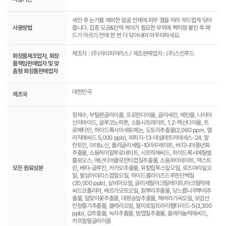
세안 후 눈가를 제외한 얼굴 전체에 피부 결을 따라 부드럽게 닦아
사용방법
줍니다. 집중 모공&탄력 케어가 필요한 부위에 팩처럼 붙인 후 패
드가 마르기 전에 한 번 더 닦아내어 마무리하세요.
제조자 : (주)아이피어리스 / 제조판매업자 : (주)스킨푸드
화장품제조업자, 화장
품책임판매업자 및 맞
춤형 화장품판매업자
대한민국
제조국
정제수, 부틸렌글라이콜, 프로판다이올, 글리세린, 에탄올, 나이아
신아마이드, 글루코노락톤, 소듐시트레이트, 1,2-헥산다이올, 트
로메타민, 하이드록시아세토페논, 도토리추출물(2,060 ppm, 엘
라직애씨드 5,000 ppb), 피피지-13-데실테트라데세스-24, 알
란토인, 아데노신, 폴리글리세릴-10라우레이트, 버지니아풍년화
추출물, 소듐하이알루로네이트, 시트릭애씨드, 하이드록시에틸셀
룰로오스, 에난티아클로란타껍질추출물, 소듐파이테이트, 덱스트
모든 원료성분
린, 베타-글루칸, 카카오추출물, 유칼립투스잎오일, 로즈마리잎오
일, 발삼아미리스껍질오일, 하이드롤라이즈드루핀단백질
(20,000 ppb), 살비아오일, 글리세릴아크릴레이트/아크릴릭애
씨드코폴리머, 베르가모트오일, 칡뿌리추출물, 당느릅나무뿌리추
출물, 달맞이꽃추출물, 대왕송잎추출물, 해바라기씨오일, 보검선
인장줄기추출물, 클레리오일, 팔미토일트라이펩타이드-5(3,300
ppb), 감추출물, 녹차추출물, 밤껍질추출물, 올레아놀릭애씨드,
카프릴릴글라이콜