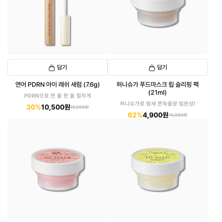
담기
담기
연어 PDRN 아이 래쉬 세럼 (7.6g)
허니슈가 푸드마스크 립 슬리핑 팩
(21ml)
PDRN으로 한 올 한 올 힘차게
허니슈가로 밤새 쫀득꿀광 립완성!
30%
10,500원
15,000원
62%
4,900원
13,000원