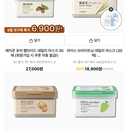
담기
담기
에이콘 포어 펩타이드 데일리 마스크 30
라이스 브라이트닝 데일리 마스크 (30
매 (회원가입 시 쿠폰 자동 발급!)
매)
(패드 6매입 증정)
쏙! 뽑아 퀵! 케어 #탄력쏙마스크
쏙! 뽑아 퀵! 케어 #맑음쏙마스크
27,000원
30%
18,900원
27,000원