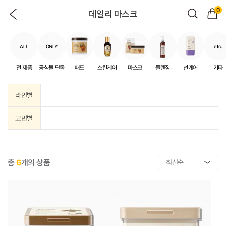
0
데일리 마스크
ALL
ONLY
etc.
전 제품
공식몰 단독
패드
스킨케어
마스크
클렌징
선케어
기타
라인별
고민별
총
6
개의 상품