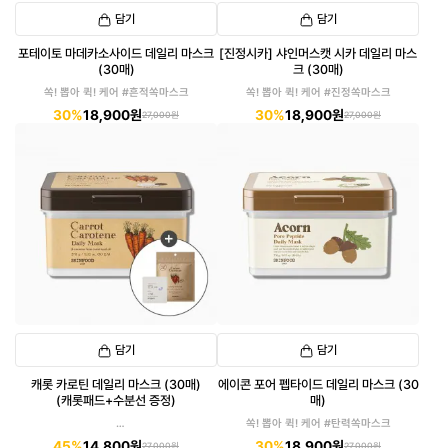
담기
담기
포테이토 마데카소사이드 데일리 마스크
[진정시카] 샤인머스캣 시카 데일리 마스
(30매)
크 (30매)
쏙! 뽑아 퀵! 케어 #흔적쏙마스크
쏙! 뽑아 퀵! 케어 #진정쏙마스크
30%
18,900원
30%
18,900원
27,000원
27,000원
담기
담기
캐롯 카로틴 데일리 마스크 (30매)
에이콘 포어 펩타이드 데일리 마스크 (30
(캐롯패드+수분선 증정)
매)
쏙! 뽑아 퀵! 케어 #탄력쏙마스크
45%
14,800원
30%
18,900원
27,000원
27,000원