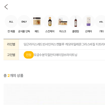
ALL
ONLY
etc.
전 제품
공식몰 단독
패드
스킨케어
마스크
클렌징
선케어
기타
라인별
당근
라이스
레드빈
샤인머스캣
블루 캐모마일
레몬그라스
바질 티트리
고민별
진정
모공
수분
각질
안티에이징
브라이트닝
총
2
개의 상품