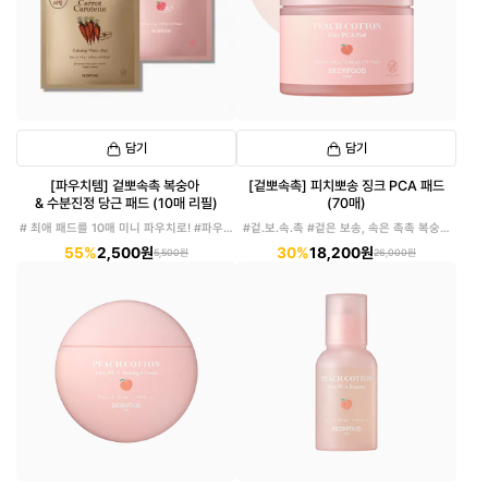
담기
담기
[파우치템] 겉뽀속촉 복숭아
[겉뽀속촉] 피치뽀송 징크 PCA 패드
& 수분진정 당근 패드 (10매 리필)
(70매)
# 최애 패드를 10매 미니 파우치로! #파우치
#겉.보.속.촉 #겉은 보송, 속은 촉촉 복숭아
에 쏙!
패드
55%
2,500원
30%
18,200원
5,500원
26,000원