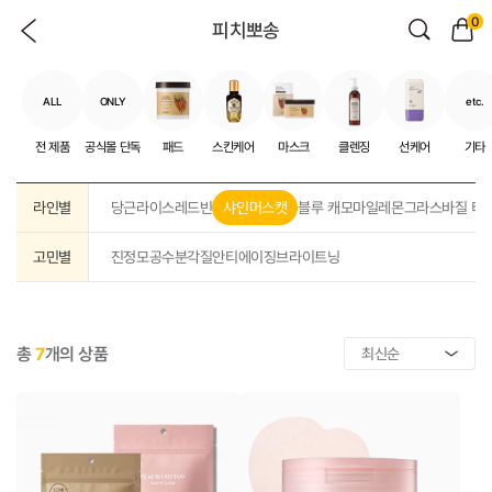
0
피치뽀송
ALL
ONLY
etc.
전 제품
공식몰 단독
패드
스킨케어
마스크
클렌징
선케어
기타
라인별
당근
라이스
레드빈
샤인머스캣
블루 캐모마일
레몬그라스
바질 티
고민별
진정
모공
수분
각질
안티에이징
브라이트닝
총
7
개의 상품