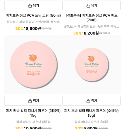
담기
담기
피치뽀송 징크 PCA 토닝 크림 (50ml)
[겉뽀속촉] 피치뽀송 징크 PCA 패드
(70매)
즉각적인 피부 톤업과 스킨케어를 동시에!
#겉.보.속.촉 #겉은 보송, 속은 촉촉 복숭아
30%
18,900원
27,000원
패드
30%
18,200원
26,000원
담기
담기
피치 뽀송 멀티 피니시 파우더 (대용량)
피치 뽀송 멀티 피니시 파우더 (소용량)
15g
(5g)
멀티 피니시 파우더 대용량
멀티 피니시 파우더 휴대용
30%
10,500원
30%
5,600원
15,000원
8,000원