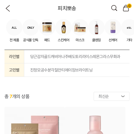
0
피치뽀송
ALL
ONLY
etc.
전 제품
공식몰 단독
패드
스킨케어
마스크
클렌징
선케어
기타
라인별
당근
감자
골드캐비어
나주배
도토리
라이스
레몬그라스
무화과
고민별
진정
모공
수분
각질
안티에이징
브라이트닝
총
7
개의 상품