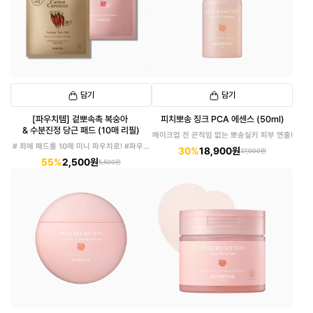
담기
담기
[파우치템] 겉뽀속촉 복숭아
피치뽀송 징크 PCA 에센스 (50ml)
& 수분진정 당근 패드 (10매 리필)
메이크업 전 끈적임 없는 뽀송실키 피부 연출!
# 최애 패드를 10매 미니 파우치로! #파우치
30%
18,900원
27,000원
에 쏙!
55%
2,500원
5,500원