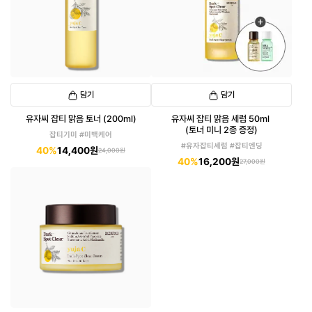
담기
담기
유자씨 잡티 맑음 토너 (200ml)
유자씨 잡티 맑음 세럼 50ml
(토너 미니 2종 증정)
잡티기미 #미백케어
#유자잡티세럼 #잡티엔딩
40%
14,400원
24,000원
40%
16,200원
27,000원