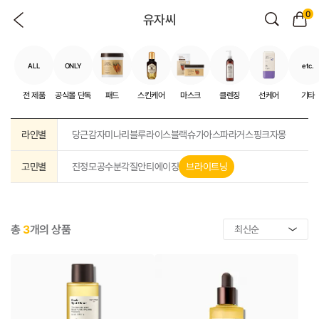
0
유자씨
ALL
ONLY
etc.
전 제품
공식몰 단독
패드
스킨케어
마스크
클렌징
선케어
기타
라인별
당근
감자
미나리
블루
라이스
블랙슈가
아스파라거스
핑크자몽
고민별
진정
모공
수분
각질
안티에이징
브라이트닝
총
3
개의 상품