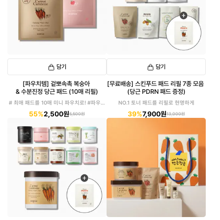
담기
담기
[파우치템] 겉뽀속촉 복숭아
[무료배송] 스킨푸드 패드 리필 7종 모음
& 수분진정 당근 패드 (10매 리필)
(당근 PDRN 패드 증정)
# 최애 패드를 10매 미니 파우치로! #파우치
NO.1 토너 패드를 리필로 현명하게
에 쏙!
55%
2,500원
39%
7,900원
5,500원
13,000원