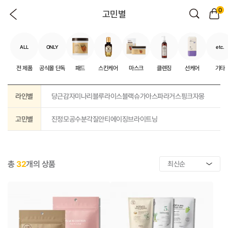
0
고민별
ALL
ONLY
etc.
전 제품
공식몰 단독
패드
스킨케어
마스크
클렌징
선케어
기타
라인별
당근
감자
미나리
블루
라이스
블랙슈가
아스파라거스
핑크자몽
고민별
진정
모공
수분
각질
안티에이징
브라이트닝
총
32
개의 상품