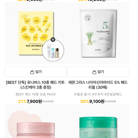
담기
담기
[BEST 단독] 유니버스 10종 패드 키트
레몬그라스 나이아신아마이드 5% 패드
(스킨케어 3종 증정)
리필 (30매)
BEST 패드 10종 모음 PACK
리필로 출시! #수부지 #깐달걀패드
21%
7,900원
30%
9,100원
10,000원
13,000원