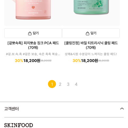
담기
담기
[겉뽀속촉] 피치뽀송 징크 PCA 패드
[쿨링진정] 바질 티트리시닉 쿨링 패드
(70매)
(70매)
#겉.보.속.촉 #겉은 보송, 속은 촉촉 복숭아
상쾌&시원 수분감이 느껴지는 쿨링 패드!
패드
30%
18,200원
30%
18,200원
26,000원
26,000원
1
2
3
4
고객센터