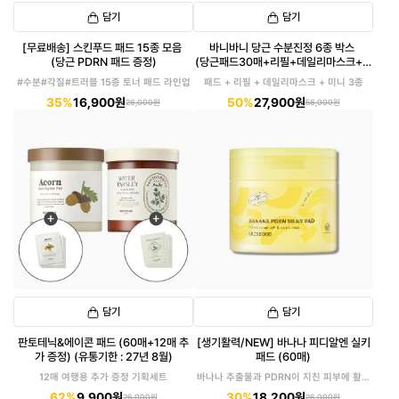
담기
담기
[무료배송] 스킨푸드 패드 15종 모음
바니바니 당근 수분진정 6종 박스
(당근 PDRN 패드 증정)
(당근패드30매+리필+데일리마스크+미
니3종)
#수분#각질#트러블 15종 토너 패드 라인업
패드 + 리필 + 데일리마스크 + 미니 3종
35%
16,900원
50%
27,900원
26,000원
56,000원
담기
담기
판토테닉&에이콘 패드 (60매+12매 추
[생기활력/NEW] 바나나 피디알엔 실키
가 증정) (유통기한 : 27년 8월)
패드 (60매)
12매 여행용 추가 증정 기획세트
바나나 추출물과 PDRN이 지친 피부에 활력
을!
62%
9,900원
30%
18,200원
26,000원
26,000원