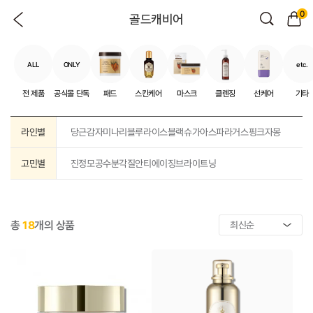
0
골드캐비어
ALL
ONLY
etc.
전 제품
공식몰 단독
패드
스킨케어
마스크
클렌징
선케어
기타
라인별
당근
감자
미나리
블루
라이스
블랙슈가
아스파라거스
핑크자몽
고민별
진정
모공
수분
각질
안티에이징
브라이트닝
총
18
개의 상품