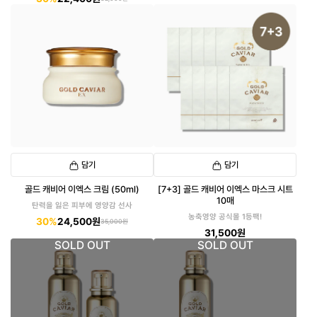
담기
담기
골드 캐비어 이엑스 크림 (50ml)
[7+3] 골드 캐비어 이엑스 마스크 시트
10매
탄력을 잃은 피부에 영양감 선사
농축영양 공식몰 1등팩!
30%
24,500원
35,000원
31,500원
SOLD OUT
SOLD OUT