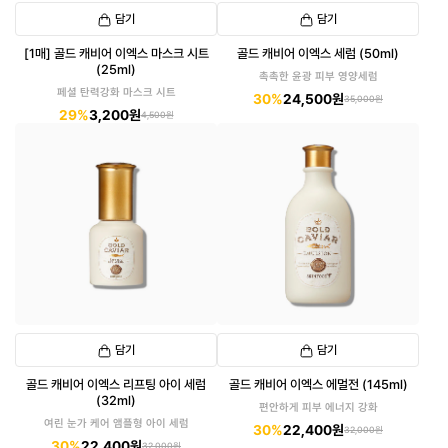
담기
담기
[1매] 골드 캐비어 이엑스 마스크 시트
골드 캐비어 이엑스 세럼 (50ml)
(25ml)
촉촉한 윤광 피부 영양세럼
페셜 탄력강화 마스크 시트
30%
24,500원
35,000원
29%
3,200원
4,500원
담기
담기
골드 캐비어 이엑스 리프팅 아이 세럼
골드 캐비어 이엑스 에멀전 (145ml)
(32ml)
편안하게 피부 에너지 강화
여린 눈가 케어 앰플형 아이 세럼
30%
22,400원
32,000원
30%
22,400원
32,000원