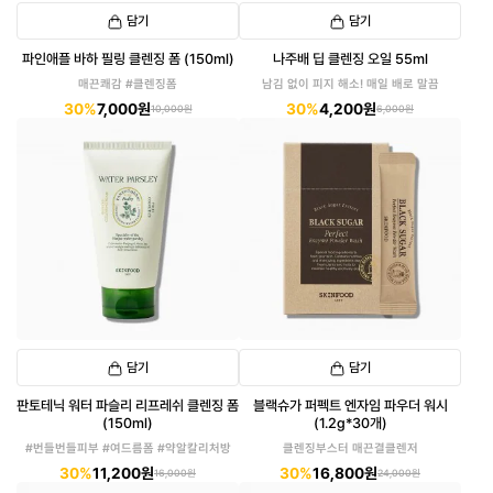
담기
담기
파인애플 바하 필링 클렌징 폼 (150ml)
나주배 딥 클렌징 오일 55ml
매끈쾌감 #클렌징폼
남김 없이 피지 해소! 매일 배로 말끔
30%
7,000원
30%
4,200원
10,000원
6,000원
담기
담기
판토테닉 워터 파슬리 리프레쉬 클렌징 폼
블랙슈가 퍼펙트 엔자임 파우더 워시
(150ml)
(1.2g*30개)
#번들번들피부 #여드름폼 #약알칼리처방
클렌징부스터 매끈결클렌저
30%
11,200원
30%
16,800원
16,000원
24,000원