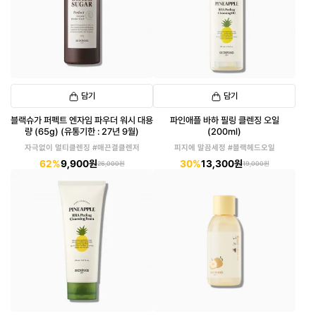
담기
담기
블랙슈가 퍼펙트 엔자임 파우더 워시 대용
파인애플 바하 필링 클렌징 오일
량 (65g) (유통기한 : 27년 9월)
(200ml)
자극없이 멀티클렌징 #매끈결클렌저
피지에 말끔세정 #블랙헤드오일
62%
9,900원
30%
13,300원
26,000원
19,000원