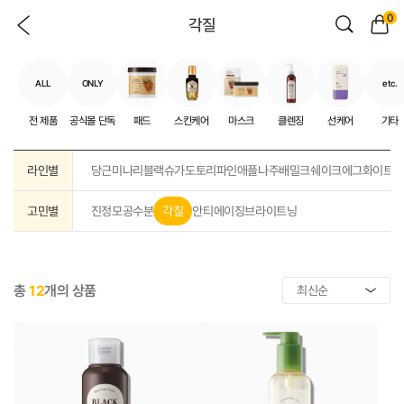
0
각질
ALL
ONLY
etc.
전 제품
공식몰 단독
패드
스킨케어
마스크
클렌징
선케어
기타
라인별
당근
미나리
블랙슈가
도토리
파인애플
나주배
밀크쉐이크
에그화이트
고민별
진정
모공
수분
각질
안티에이징
브라이트닝
총
12
개의 상품