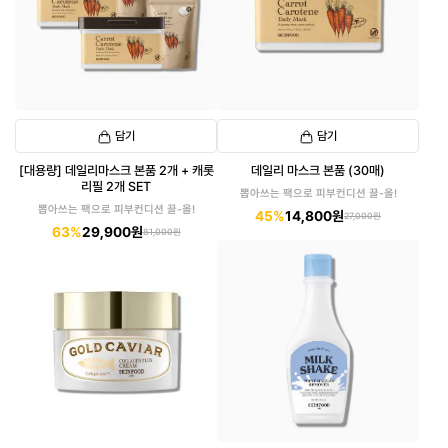
담기
담기
[대용량] 데일리마스크 본품 2개 + 캐롯
데일리 마스크 본품 (30매)
리필 2개 SET
뽑아쓰는 팩으로 피부컨디션 끌-올!
뽑아쓰는 팩으로 피부컨디션 끌-올!
45%
14,800원
27,000원
63%
29,900원
81,000원