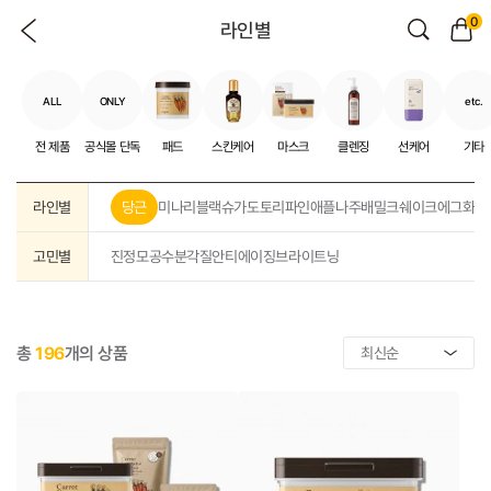
0
라인별
ALL
ONLY
etc.
전 제품
공식몰 단독
패드
스킨케어
마스크
클렌징
선케어
기타
라인별
당근
미나리
블랙슈가
도토리
파인애플
나주배
밀크쉐이크
에그화이
고민별
진정
모공
수분
각질
안티에이징
브라이트닝
총
196
개의 상품