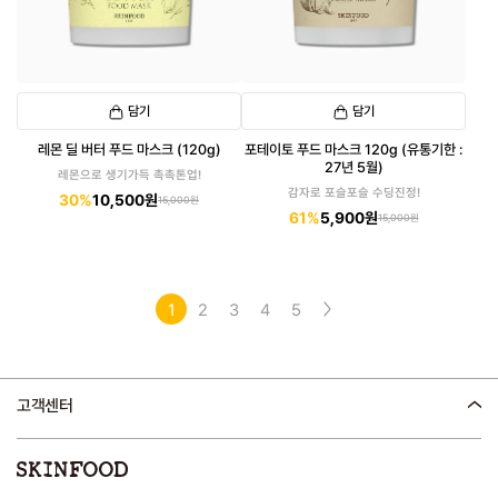
담기
담기
레몬 딜 버터 푸드 마스크 (120g)
포테이토 푸드 마스크 120g (유통기한 :
27년 5월)
레몬으로 생기가득 촉촉톤업!
감자로 포슬포슬 수딩진정!
30%
10,500원
15,000원
61%
5,900원
15,000원
1
2
3
4
5
고객센터