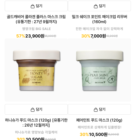
담기
담기
골드캐비어 콜라겐 플러스 마스크 크림
밀크 쉐이크 포인트 메이크업 리무버
(유통기한 : 27년 9월까지)
(160ml)
영양크림 BIG SALE
진한 메이크업 자극 없이 강력하게
57%
23,900원
30%
7,000원
55,000원
10,000원
담기
담기
허니슈가 푸드 마스크 (120g) [유통기한
페어민트 푸드 마스크 (120g)
: 26년 12월까지]
페어민트로 상쾌하게 딥클렌징!
허니슈가로 영양보습 각질케어
30%
10,500원
15,000원
30%
10,500원
15,000원