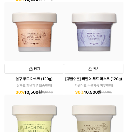
담기
담기
살구 푸드 마스크 (120g)
[탱글수분] 라벤더 푸드 마스크 (120g)
살구로 화난피부 뽀송진정!
라벤더로 수분가득 피부진정!
30%
10,500원
30%
10,500원
15,000원
15,000원