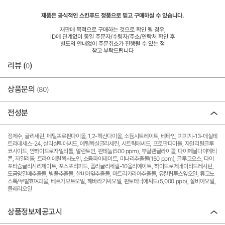
제품은 공식적인 스킨푸드 정품으로 믿고 구매하실 수 있습니다.
재판매 목적으로 구매하는 것으로 확인 될 경우,
ID에 관계없이 동일 주문자/수령자/주소/연락처 확인 후
별도의 안내없이 주문취소가 진행될 수 있는 점
참고 부탁드립니다
리뷰 (
)
0
상품문의
(80)
전성분
정제수, 글리세린, 메틸프로판다이올, 1,2-헥산다이올, 소듐시트레이트, 베타인, 피피지-13-데실테
트라데세스-24, 살리실릭애씨드, 에틸헥실글리세린, 시트릭애씨드, 프로판다이올, 자일리틸글루
코사이드, 안하이드로자일리톨, 알란토인, 판테놀(500 ppm), 부틸렌글라이콜, 다이페닐다이메티
콘, 자일리톨, 트라이에틸헥사노인, 소듐파이테이트, 미나리추출물(150 ppm), 글루코오스, 다이
포타슘글리시리제이트, 포스포리피드, 폴리글리세릴-10올리에이트, 하이드로제네이티드레시틴,
도금양열매추출물, 병풀추출물, 살비아잎추출물, 마트리카리아추출물, 유칼립투스잎오일, 류코노
스톡/무발효여과물, 베르가모트오일, 해바라기씨오일, 판토테닉애씨드(5,000 ppb), 살비아오일,
클레리오일
상품정보제공고시