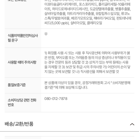
이포타슘글리시리제이트, 포스포리피드, 폴리글리세릴-10올리에
이트, 하이드로제네이티드레시틴, 도금양열매추출물, 병풀추출물,
살비아잎추출물, 마트리카리아추출물, 유칼립투스잎오일, 류코노
스톡/무발효여과물, 베르가모트오일, 해바라기씨오일, 판토테닉애
씨드(5,000 ppb), 살비아오일, 클레리오일
무
식품의약품안전처심사
필 문구
1) 화장품 사용 시 또는 사용 후 직사광선에 의하여 사용부위가 붉
은 반점, 부어오름 또는 가려움증 등의 이상 증상이나 부작용이 있
사용할 때의 주의사항
는 경우 전문의 등과 상담할 것 2) 상처가 있는 부위 등에는 사용
을 자제할 것 3) 보관 및 취급 시의 주의사항 가) 어린이의 손이 닿
지 않는 곳에 보관할 것 나) 직사광선을 피해서 보관할 것
본 상품에 이상이 있을 경우, 공정거래위원회 고시 “소비자분쟁해
품질보증기준
결기준”에 의해 보상해 드립니다.
080-012-7878
소비자상담 관련 전화
번호
배송/교환/반품