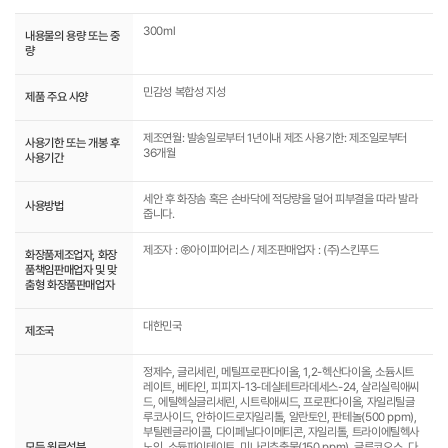
300ml
내용물의 용량 또는 중
량
민감성 복합성 지성
제품 주요 사양
제조연월: 발송일로부터 1년이내 제조 사용기한: 제조일로부터
사용기한 또는 개봉 후
36개월
사용기간
세안 후 화장솜 혹은 손바닥에 적당량을 덜어 피부결을 따라 발라
사용방법
줍니다.
제조자 : ㈜아이피어리스 / 제조판매업자 : (주)스킨푸드
화장품제조업자, 화장
품책임판매업자 및 맞
춤형 화장품판매업자
대한민국
제조국
정제수, 글리세린, 메틸프로판다이올, 1,2-헥산다이올, 소듐시트
레이트, 베타인, 피피지-13-데실테트라데세스-24, 살리실릭애씨
드, 에틸헥실글리세린, 시트릭애씨드, 프로판다이올, 자일리틸글
루코사이드, 안하이드로자일리톨, 알란토인, 판테놀(500 ppm),
부틸렌글라이콜, 다이페닐다이메티콘, 자일리톨, 트라이에틸헥사
모든 원료성분
노인, 소듐파이테이트, 미나리추출물(150 ppm), 글루코오스, 다