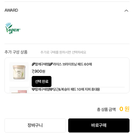
AWARD
추가 구성 상품
추가로 구매를 원하시면 선택하세요
🌾함께구매템🌾라이스 브라이트닝 패드 60매
7,900
원
선택 완료
🩷함께구매템🩷당근&복숭아 패드 10매 지퍼 휴대용
1,900
원
0
원
총 상품 금액
장바구니
바로구매