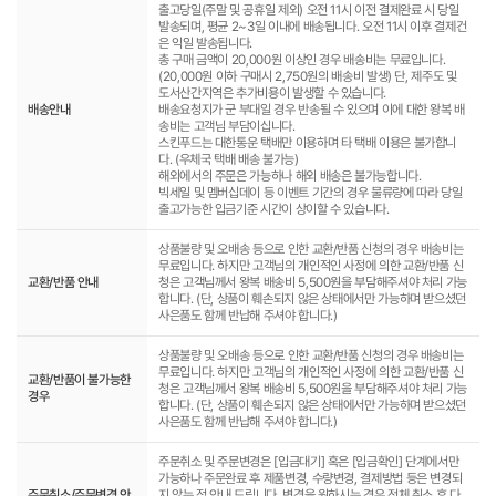
출고당일(주말 및 공휴일 제외) 오전 11시 이전 결제완료 시 당일
발송되며, 평균 2~3일 이내에 배송됩니다. 오전 11시 이후 결제건
은 익일 발송됩니다.
총 구매 금액이 20,000원 이상인 경우 배송비는 무료입니다.
(20,000원 이하 구매시 2,750원의 배송비 발생) 단, 제주도 및
도서산간지역은 추가비용이 발생할 수 있습니다.
배송안내
배송요청지가 군 부대일 경우 반송될 수 있으며 이에 대한 왕복 배
송비는 고객님 부담이십니다.
스킨푸드는 대한통운 택배만 이용하며 타 택배 이용은 불가합니
다. (우체국 택배 배송 불가능)
해외에서의 주문은 가능하나 해외 배송은 불가능합니다.
빅세일 및 멤버십데이 등 이벤트 기간의 경우 물류량에 따라 당일
출고가능한 입금기준 시간이 상이할 수 있습니다.
상품불량 및 오배송 등으로 인한 교환/반품 신청의 경우 배송비는
무료입니다. 하지만 고객님의 개인적인 사정에 의한 교환/반품 신
교환/반품 안내
청은 고객님께서 왕복 배송비 5,500원을 부담해주셔야 처리 가능
합니다. (단, 상품이 훼손되지 않은 상태에서만 가능하며 받으셨던
사은품도 함께 반납해 주셔야 합니다.)
상품불량 및 오배송 등으로 인한 교환/반품 신청의 경우 배송비는
무료입니다. 하지만 고객님의 개인적인 사정에 의한 교환/반품 신
교환/반품이 불가능한
청은 고객님께서 왕복 배송비 5,500원을 부담해주셔야 처리 가능
경우
합니다. (단, 상품이 훼손되지 않은 상태에서만 가능하며 받으셨던
사은품도 함께 반납해 주셔야 합니다.)
주문취소 및 주문변경은 [입금대기] 혹은 [입금확인] 단계에서만
가능하나 주문완료 후 제품변경, 수량변경, 결제방법 등은 변경되
주문취소/주문변경 안
지 않는 점 안내 드립니다. 변경을 원하시는 경우 전체 취소 후 다