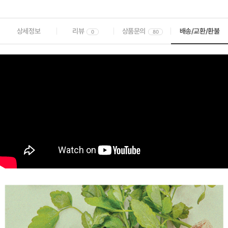
상세정보
리뷰
상품문의
배송/교환/환불
0
80