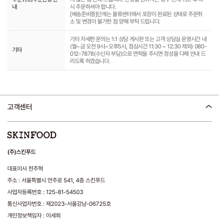
내
시 주문하셔야 합니다.
[배송준비중]단계는 물류센터에서 포장이 완료된 상태로 주문취
소 및 변경이 불가한 점 양해 부탁 드립니다.
기타 자세한 문의는 1:1 상담 게시판 또는 고객 상담실 운영시간 내
(월~금 오전 9시~오후5시, 점심시간 11:30 ~ 12:30 제외) 080-
기타
012-7878(수신자 부담)으로 연락을 주시면 정성을 다해 안내 드
리도록 하겠습니다.
고객센터
(주)스킨푸드
대표이사 천주혁
주소 : 서울특별시 언주로 541, 4층 스킨푸드
사업자등록번호 : 125-81-54503
통신사업자번호 : 제2023-서울강남-06725호
개인정보책임자 : 이세희